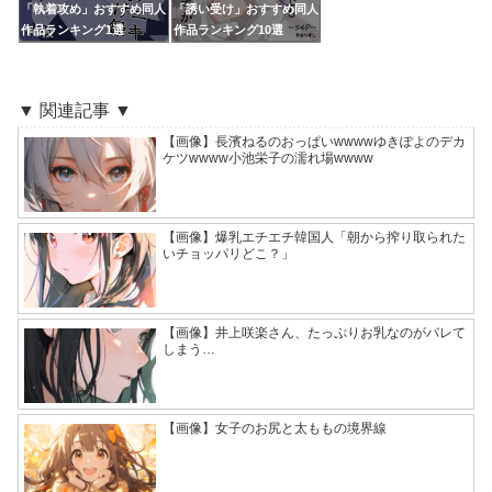
「執着攻め」おすすめ同人
「誘い受け」おすすめ同人
作品ランキング1選
作品ランキング10選
▼ 関連記事 ▼
【画像】長濱ねるのおっぱいwwwwゆきぽよのデカ
ケツwwww小池栄子の濡れ場wwww
【画像】爆乳エチエチ韓国人「朝から搾り取られた
いチョッパリどこ？」
【画像】井上咲楽さん、たっぷりお乳なのがバレて
しまう…
【画像】女子のお尻と太ももの境界線