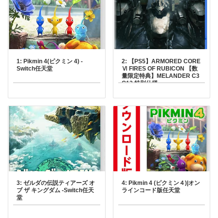
1: Pikmin 4(ピクミン 4) -
2: 【PS5】ARMORED CORE
Switch任天堂
Ⅵ FIRES OF RUBICON 【数
量限定特典】MELANDER C3
G13 特別仕様
「TENDERFOOT」 同梱フロ
ムソフトウェアPlayStation
5￥710871ポイント(1%)
3: ゼルダの伝説ティアーズ オ
4: Pikmin 4 (ピクミン４)|オン
ブ ザ キングダム -Switch任天
ラインコード版任天堂
堂