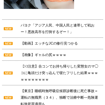
パヨク「アジア人民、中国人民と連帯して戦お
NEW
ー！悪政高市を打倒するぞー！」
【動画】エッチなJCの修行見つかる
NEW
【画像】ギャルの尻ｗｗｗｗ
NEW
【ｼｺ注意】合コンでお持ち帰りした変態女のマ◯
コに亀頭だけ突っ込んで寝たフリした結果ｗｗｗ
NEW
ｗｗｗｗｗｗｗｗ
【東京】睡眠時無呼吸症候群診断後に死亡事故＝
運転の無職男（３４）、独断で治療中断―危険運
NEW
転致死罪適用も