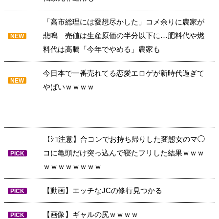
「高市総理には愛想尽かした」コメ余りに農家が
悲鳴 売値は生産原価の半分以下に…肥料代や燃
NEW
料代は高騰「今年でやめる」農家も
今日本で一番売れてる恋愛エロゲが新時代過ぎて
NEW
やばいｗｗｗｗ
【ｼｺ注意】合コンでお持ち帰りした変態女のマ◯
コに亀頭だけ突っ込んで寝たフリした結果ｗｗｗ
PICK
ｗｗｗｗｗｗｗｗ
【動画】エッチなJCの修行見つかる
PICK
【画像】ギャルの尻ｗｗｗｗ
PICK