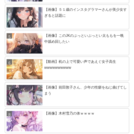
【画像】５１歳のインスタグラマーさんが美少女す
ぎると話題に
【画像】このJKのぶっといぶっとい太ももを一晩
中舐め回したい
【動画】机の上で可愛い声であえぐ女子高生
wwwwwwwwww
【画像】前田敦子さん、少年の性癖をねじ曲げてし
まう
【画像】木村雪乃の体ｗｗｗｗ