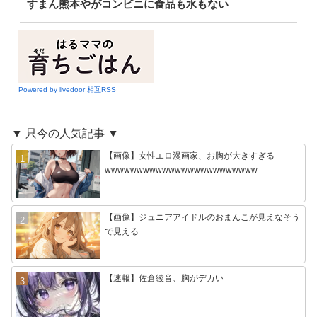
すまん熊本やがコンビニに食品も水もない
Powered by livedoor 相互RSS
▼ 只今の人気記事 ▼
【画像】女性エロ漫画家、お胸が大きすぎる
wwwwwwwwwwwwwwwwwwwwwwww
【画像】ジュニアアイドルのおまんこが見えなそう
で見える
【速報】佐倉綾音、胸がデカい