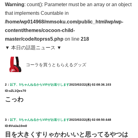
Warning
: count(): Parameter must be an array or an object
that implements Countable in
/home/wp014968/mmsoku.com/public_html/wp/wp-
content/themes/cocoon-child-
master/code/toprss5.php
on line
218
▼ 本日の話題ニュース ▼
コーラを買うともらえるグッズ
2：
以下、5ちゃんねるからVIPがお送りします
2023/02/22(水) 02:08:36.103
ID:oZL1Qes70
こっわ
3：
以下、5ちゃんねるからVIPがお送りします
2023/02/22(水) 02:08:50.648
ID:8VuUa10m0
目を大きくすりゃかわいいと思ってるやつは