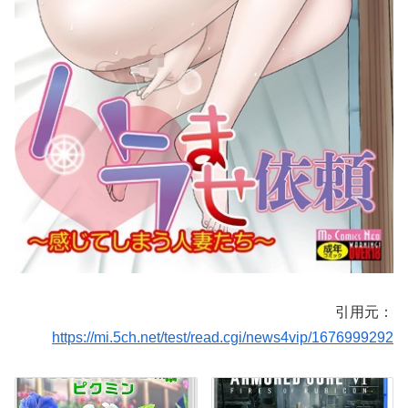
引用元：
https://mi.5ch.net/test/read.cgi/news4vip/1676999292