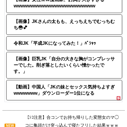
wwwwwwwwwwwwwwwwwwwwwwww
【画像】JKさんの太もも、えっちえちでむっちむ
ち😳💕
令和JK「平成JKになってみた！」ﾊﾟｼｬｯ
【画像】巨乳JK「自分の大きな胸がコンプレッサ
ーでした。削ぎ落としたいくらい憎かったで
す。」
【動画】中国人「JKの妹とセックス気持ちよすぎ
wwwwwww」ダウンローダー1位になる
【ｼｺ注意】合コンでお持ち帰りした変態女のマ◯
コに亀頭だけ突っ込んで寝たフリした結果ｗｗｗ
NEW