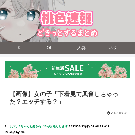
JK
OL
人妻
ネタ
【画像】女の子「下着見て興奮しちゃっ
た？エッチする？」
2023.08.28
1：
以下、5ちゃんねるからVIPがお送りします
‘
2023/02/22(水) 02:08:12.018
ID:tHg08g2N0