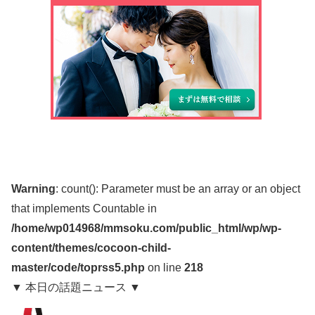
Warning
: count(): Parameter must be an array or an object
that implements Countable in
/home/wp014968/mmsoku.com/public_html/wp/wp-
content/themes/cocoon-child-
master/code/toprss5.php
on line
218
▼ 本日の話題ニュース ▼