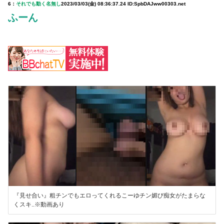
6：
それでも動く名無し
2023/03/03(金) 08:36:37.24 ID:SpbDAJww00303.net
ふーん
『見せ合い』粗チンでもエロってくれるこーゆチン媚び痴女がたまらな
くスキ..※動画あり