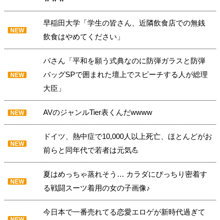
早稲田大学「学生の皆さん、近隣飲食店での無銭
NEW
飲食はやめてください」
パさん「平和を願う式典なのに防弾ガラスと防弾
バッグSPで囲まれた壇上でスピーチする人が総理
NEW
大臣」
AVのジャンルTier表くんだwwww
NEW
ドイツ、熱中症で10,000人以上死亡、ほとんどがお
NEW
前らと同年代で若者は元気💪
夏はめっちゃ蒸れそう… カラダにぴっちり密着す
NEW
る戦闘スーツ着用の女の子画像♪
今日本で一番売れてる恋愛エロゲが新時代過ぎて
NEW