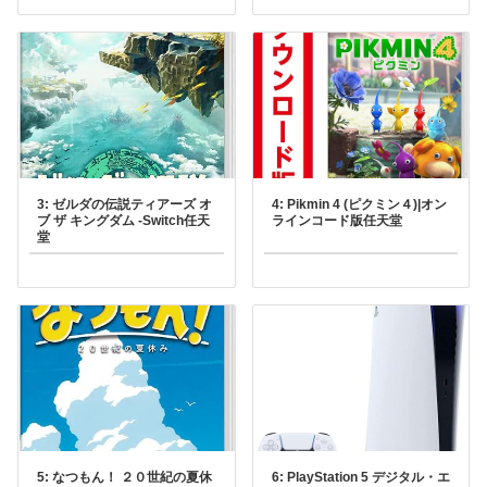
ムソフトウェアPlayStation
5￥710871ポイント(1%)
3: ゼルダの伝説ティアーズ オ
4: Pikmin 4 (ピクミン４)|オン
ブ ザ キングダム -Switch任天
ラインコード版任天堂
堂
5: なつもん！ ２０世紀の夏休
6: PlayStation 5 デジタル・エ