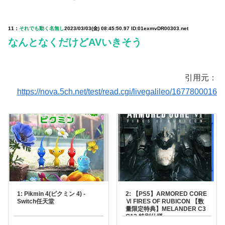
11：
それでも動く名無し
2023/03/03(金) 08:45:50.97 ID:01exmvDR00303.net
なんとなくだけどAVいきそう
引用元：
https://nova.5ch.net/test/read.cgi/livegalileo/1677800016
1: Pikmin 4(ピクミン 4) -
2: 【PS5】ARMORED CORE
Switch任天堂
Ⅵ FIRES OF RUBICON 【数
量限定特典】MELANDER C3
G13 特別仕様
「TENDERFOOT」 同梱フロ