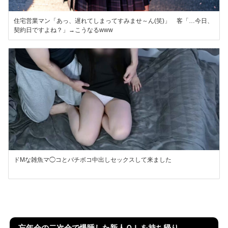
住宅営業マン「あっ、遅れてしまってすみませ～ん(笑)」 客「…今日、
契約日ですよね？」→こうなるwww
ドMな雑魚マ◯コとバチボコ中出しセックスして来ました
忘年会の二次会で爆睡した新人ＯＬを持ち帰り