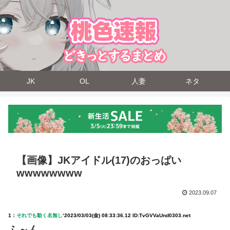
JK
OL
人妻
ネタ
【画像】JKアイドル(17)のおっぱい
wwwwwwww
2023.09.07
1：
それでも動く名無し
‘
2023/03/03(金) 08:33:36.12 ID:TvGVVaUnd0303.net
ふ～ん…