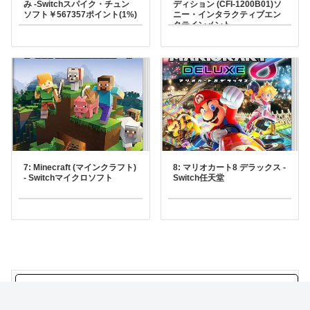
み -Switchスパイク・チュン
ディション (CFI-1200B01)ソ
ソフト￥567357ポイント(1%)
ニー・インタラクティブエン
タテインメント
7: Minecraft (マインクラフト)
8: マリオカート8 デラックス -
- Switchマイクロソフト
Switch任天堂
女子プロレスラーさん、Hすぎる攻撃をしてしま
う