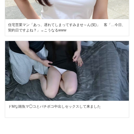
住宅営業マン「あっ、遅れてしまってすみませ～ん(笑)」 客「…今日、
契約日ですよね？」→こうなるwww
ドMな雑魚マ◯コとバチボコ中出しセックスして来ました