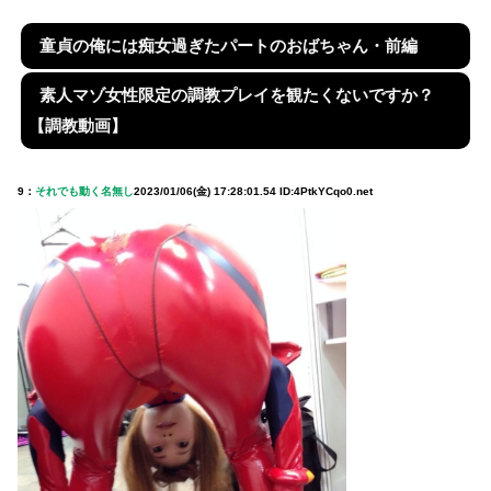
童貞の俺には痴女過ぎたパートのおばちゃん・前編
素人マゾ女性限定の調教プレイを観たくないですか？
【調教動画】
9：
それでも動く名無し
2023/01/06(金) 17:28:01.54 ID:4PtkYCqo0.net