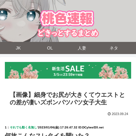
JK
OL
人妻
ネタ
【画像】細身でお尻が大きくてウエストと
の差が凄いズボンパツパツ女子大生
2023.09.24
1：
それでも動く名無し
‘
2023/01/06(金) 17:26:47.32 ID:DCylwsf20.net
何故こんなスレタイを開いた？