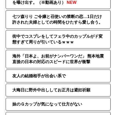
を曝け出す。（※動画あり）
NEW
七ツ森りり ご令嬢と召使いの禁断の恋…1日だけ
許された夫婦としての時間をひたすら愛し合う。
街中でコスプレをしてフェラ中のカップルがド変
態すぎて周りが引いているｗｗｗ
海外「日本よ、お前がナンバーワンだ」 熊本地震
直後の日本の対応のスピードに世界が衝撃
友人の結婚相手が出会い系で
大晦日に野外中出ししてお正月は避妊祈願
妹のＧカップが気になって仕方がない