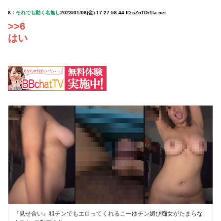
8：
それでも動く名無し
2023/01/06(金) 17:27:58.44 ID:sZoTDr1la.net
>>6
はい
『見せ合い』粗チンでもエロってくれるこーゆチン媚び痴女がたまらな