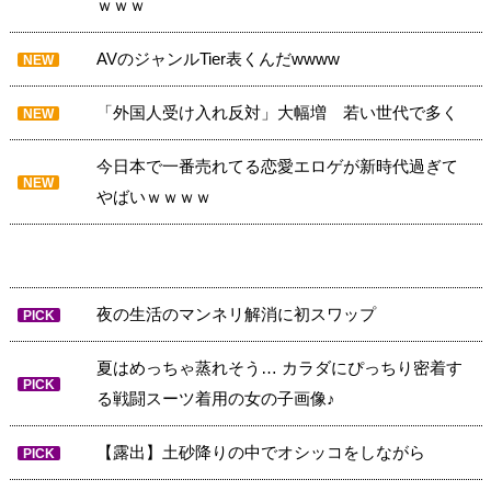
ｗｗｗ
AVのジャンルTier表くんだwwww
NEW
「外国人受け入れ反対」大幅増 若い世代で多く
NEW
今日本で一番売れてる恋愛エロゲが新時代過ぎて
NEW
やばいｗｗｗｗ
夜の生活のマンネリ解消に初スワップ
PICK
夏はめっちゃ蒸れそう… カラダにぴっちり密着す
PICK
る戦闘スーツ着用の女の子画像♪
【露出】土砂降りの中でオシッコをしながら
PICK