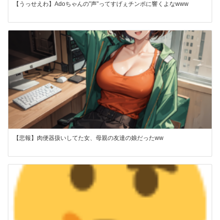
【うっせえわ】Adoちゃんの”声”ってすげぇチンポに響くよなwww
【悲報】肉便器扱いしてた女、母親の友達の娘だったww