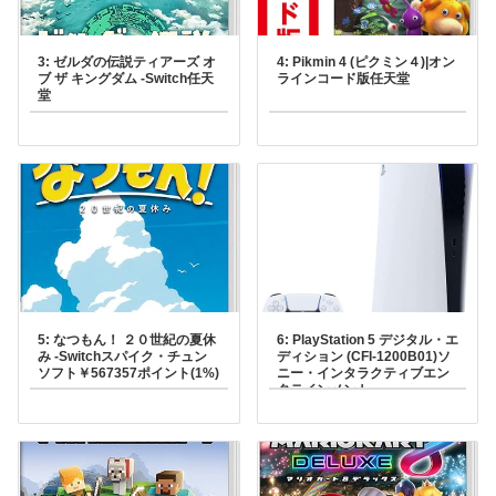
3: ゼルダの伝説ティアーズ オ
4: Pikmin 4 (ピクミン４)|オン
ブ ザ キングダム -Switch任天
ラインコード版任天堂
堂
5: なつもん！ ２０世紀の夏休
6: PlayStation 5 デジタル・エ
み -Switchスパイク・チュン
ディション (CFI-1200B01)ソ
ソフト￥567357ポイント(1%)
ニー・インタラクティブエン
タテインメント