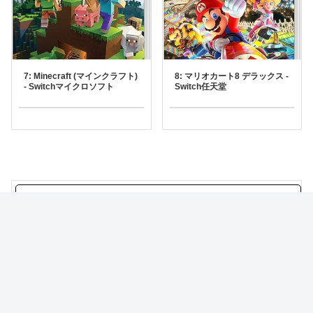
7: Minecraft (マインクラフト)
8: マリオカート8 デラックス -
- Switchマイクロソフト
Switch任天堂
女子プロレスラーさん、Hすぎる攻撃をしてしま
う
今田美桜「顔かわいいです、朝ドラ女優です、お
胸とお尻が大きいです」
【画像】香港J○のおっぱい、合格💯