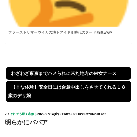
ファーストサマーウイカの地下アイドル時代のヌード画像www
わざわざ東京までハメられに来た地方のＭ女ナース
【Ｈな体験】安全日には合意中出しをさせてくれる１８
歳のデリ嬢
7：
それでも動く名無し
2023/07/14(金) 01:59:52.61 ID:xLMYhMes0.net
明らかにババア