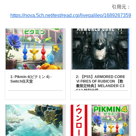
引用元：
https://nova.5ch.net/test/read.cgi/livegalileo/1689267359
1: Pikmin 4(ピクミン 4) -
2: 【PS5】ARMORED CORE
Switch任天堂
Ⅵ FIRES OF RUBICON 【数
量限定特典】MELANDER C3
G13 特別仕様
「TENDERFOOT」 同梱フロ
ムソフトウェアPlayStation
5￥710871ポイント(1%)