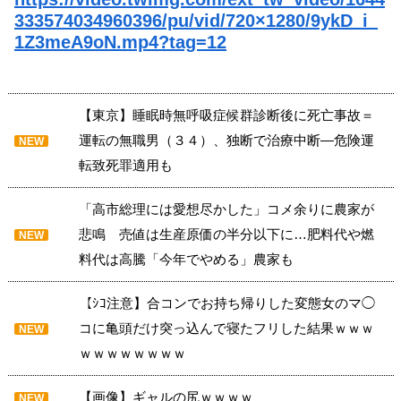
333574034960396/pu/vid/720×1280/9ykD_i_
1Z3meA9oN.mp4?tag=12
【東京】睡眠時無呼吸症候群診断後に死亡事故＝
運転の無職男（３４）、独断で治療中断―危険運
NEW
転致死罪適用も
「高市総理には愛想尽かした」コメ余りに農家が
悲鳴 売値は生産原価の半分以下に…肥料代や燃
NEW
料代は高騰「今年でやめる」農家も
【ｼｺ注意】合コンでお持ち帰りした変態女のマ◯
コに亀頭だけ突っ込んで寝たフリした結果ｗｗｗ
NEW
ｗｗｗｗｗｗｗｗ
【画像】ギャルの尻ｗｗｗｗ
NEW