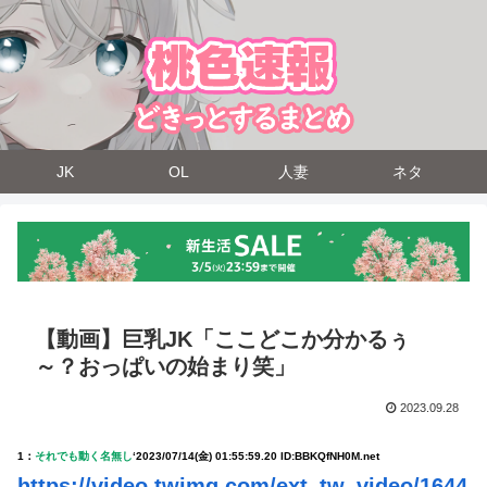
JK
OL
人妻
ネタ
【動画】巨乳JK「ここどこか分かるぅ
～？おっぱいの始まり笑」
2023.09.28
1：
それでも動く名無し
‘
2023/07/14(金) 01:55:59.20 ID:BBKQfNH0M.net
https://video.twimg.com/ext_tw_video/1644