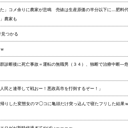
た」コメ余りに農家が悲鳴 売値は生産原価の半分以下に…肥料
」農家も
行見つかる
ｗ
群診断後に死亡事故＝運転の無職男（３４）、独断で治療中断―
人民と連帯して戦おー！悪政高市を打倒するぞー！」
ち帰りした変態女のマ◯コに亀頭だけ突っ込んで寝たフリした結果
エロゲが新時代過ぎてやばいｗｗｗｗ