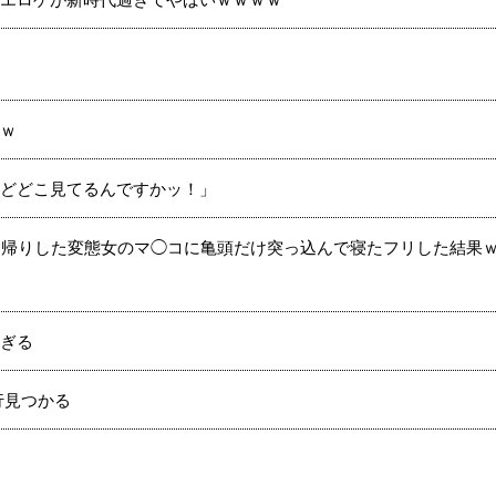
ｗ
どどこ見てるんですかッ！」
ち帰りした変態女のマ◯コに亀頭だけ突っ込んで寝たフリした結果
ぎる
行見つかる