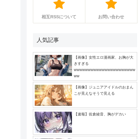
相互RSSについて
お問い合わせ
人気記事
【画像】女性エロ漫画家、お胸が大
きすぎる
wwwwwwwwwwwwwwwwwwwwww
ww
【画像】ジュニアアイドルのおまん
こが見えなそうで見える
【速報】佐倉綾音、胸がデカい