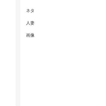
ネタ
人妻
画像