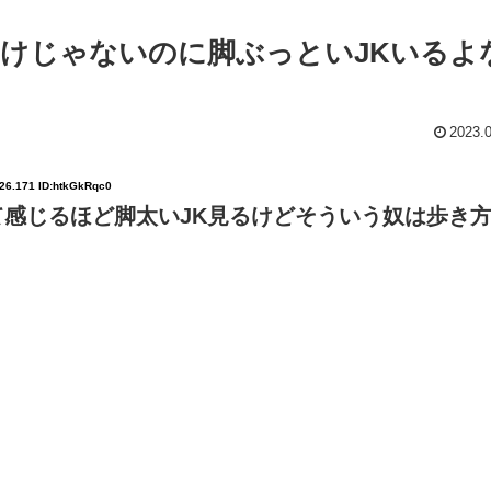
けじゃないのに脚ぶっといJKいるよ
2023.
:26.171 ID:htkGkRqc0
感じるほど脚太いJK見るけどそういう奴は歩き