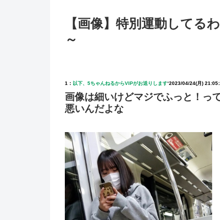
【画像】特別運動してるわ
～
1：
以下、5ちゃんねるからVIPがお送りします
‘
2023/04/24(月) 21:05
画像は細いけどマジでふっと！って
悪いんだよな