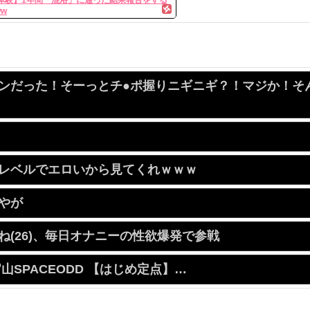
ww
ンだった！そーっとチ●ポ握りニギニギ？！マジか！そ
レベルでエロいから見てくれｗｗｗ
やが
(26)、毎日オナニーの性欲爆発で参戦
0代官山SPACEODD 【はじめ定点】…