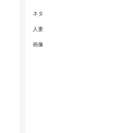
ネタ
人妻
画像