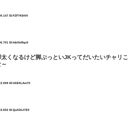
00.147 ID:FZF7K5tV0
06.701 ID:htkGkRqc0
太くなるけど脚ぶっといJKってだいたいチャリ
な～
:22.659 ID:UX8XLAm70
:43.652 ID:QaS3hJ7E0