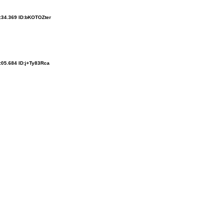
:34.369 ID:bKOTOZter
:05.684 ID:j+Ty83Rca