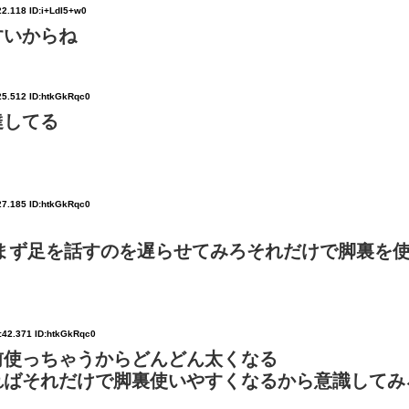
22.118 ID:i+LdI5+w0
すいからね
25.512 ID:htkGkRqc0
達してる
27.185 ID:htkGkRqc0
まず足を話すのを遅らせてみろそれだけで脚裏を
:42.371 ID:htkGkRqc0
前使っちゃうからどんどん太くなる
ればそれだけで脚裏使いやすくなるから意識してみ