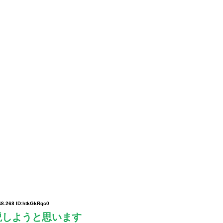
48.268 ID:htkGkRqc0
説しようと思います