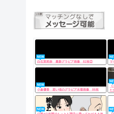
NEW
N
白石茉莉奈 最新グラビア画像 82枚②
マ
N
NEW
《
小倉優香 若い頃のグラビア水着画像 86枚
た
体
NEW
N
父親が1年間でもっとも調子に乗ってわがまま放
【