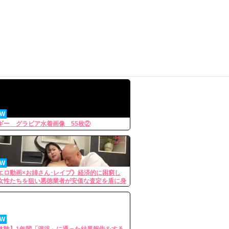
EW
ギー グラビア水着画像 55枚②
EW
エロ動画×お姉さん･レイプ》経済的に困窮し
女性たちを狙い悪徳業者が安価な査定を盾に身
を要求して次々と辱めていく悲劇
EW
体験】1年間「混浴」に通った結果報告をする