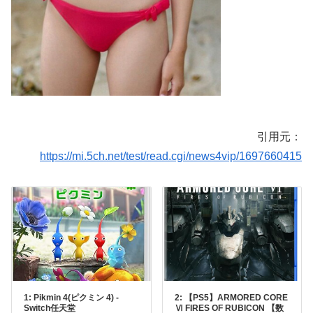
引用元：
https://mi.5ch.net/test/read.cgi/news4vip/1697660415
1: Pikmin 4(ピクミン 4) -
2: 【PS5】ARMORED CORE
Switch任天堂
Ⅵ FIRES OF RUBICON 【数