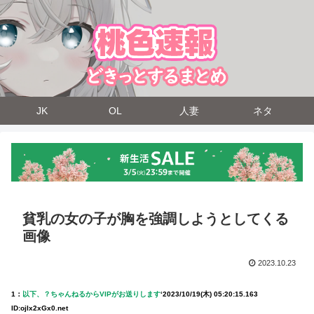
JK
OL
人妻
ネタ
貧乳の女の子が胸を強調しようとしてくる
画像
2023.10.23
1：
以下、？ちゃんねるからVIPがお送りします
‘
2023/10/19(木) 05:20:15.163
ID:ojIx2xGx0.net