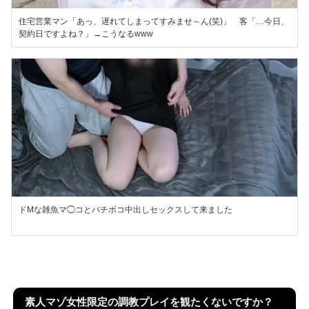
住宅営業マン「あっ、遅れてしまってすみませ～ん(笑)」 客「…今日、
契約日ですよね？」→こうなるwww
ドMな雑魚マ◯コとバチボコ中出しセックスして来ました
素人マゾ女性限定の調教プレイを観たくないですか？