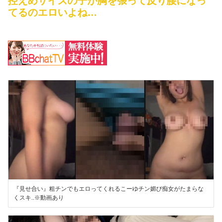
控えめサイズの子が胸を張って反り腰になっ
てるのエロいよね…
『見せ合い』粗チンでもエロってくれるこーゆチン媚び痴女がたまらな
くスキ..※動画あり