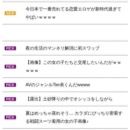
今日本で一番売れてる恋愛エロゲが新時代過ぎて
NEW
やばいｗｗｗｗ
夜の生活のマンネリ解消に初スワップ
PICK
【画像】この女の子たちと交尾したいんだがｗｗ
PICK
ｗｗｗ
AVのジャンルTier表くんだwwww
PICK
【露出】土砂降りの中でオシッコをしながら
PICK
夏はめっちゃ蒸れそう… カラダにぴっちり密着す
PICK
る戦闘スーツ着用の女の子画像♪