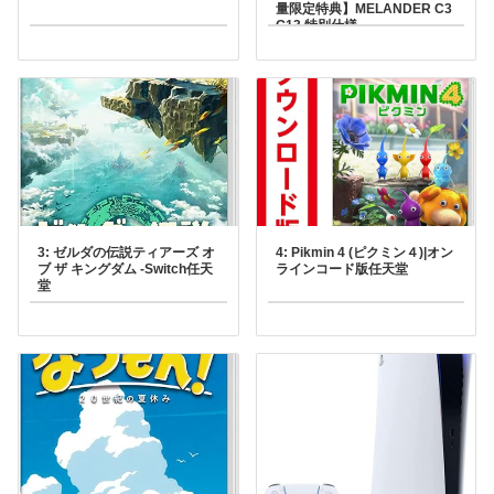
量限定特典】MELANDER C3
G13 特別仕様
「TENDERFOOT」 同梱フロ
ムソフトウェアPlayStation
5￥710871ポイント(1%)
3: ゼルダの伝説ティアーズ オ
4: Pikmin 4 (ピクミン４)|オン
ブ ザ キングダム -Switch任天
ラインコード版任天堂
堂