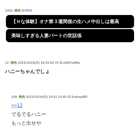
1003:
桃色
ID:RSS
【Ｈな体験】オナ禁３週間後の生ハメ中出しは最高
美味しすぎる人妻パートの世話係
12:
桃色
2023/10/16(月) 18:29:54.76 ID:yNGFzdRid
ハニーちゃんでしょ
109:
桃色
2023/10/16(月) 19:51:14.80 ID:3cahepBf0
>>12
でるでるハニー
もっと出せや