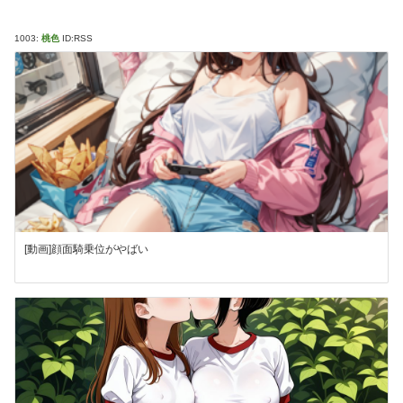
1003:
桃色
ID:RSS
[動画]顔面騎乗位がやばい