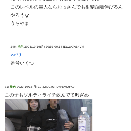
このレベルの美人ならおっさんでも射精距離伸びるん
やろうな
うらやま
246:
桃色
2023/10/16(月) 20:55:06.14 ID:waKPtS4VM
>>79
番号いくつ
81:
桃色
2023/10/16(月) 19:32:09.03 ID:fFaMiQFX0
この子もソルティライチ飲んでて興ざめ