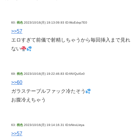
60:
桃色
2023/10/16(月) 19:13:09.93 ID:WuEdxp7E0
>>57
エロすぎて前儀で射精しちゃうから毎回挿入まで見れ
ない
69:
桃色
2023/10/16(月) 19:22:46.83 ID:fAVQuI0z0
>>60
ガラステーブルファック冷たそう
お腹冷えちゃう
63:
桃色
2023/10/16(月) 19:14:16.31 ID:bNnxLktya
>>57