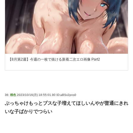
【8月第2週】今週の一枚で抜ける新着二次エロ画像 Part2
36:
桃色
2023/10/16(月) 18:55:01.90 ID:aBSx2pns0
ぶっちゃけもっとブスな子増えてほしいんやが普通にきれ
いな子ばかりでつらい