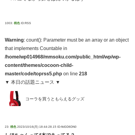
1003:
桃色
ID:RSS
Warning
: count(): Parameter must be an array or an object
that implements Countable in
/home/wp014968/mmsoku.com/public_html/wp/wp-
content/themes/cocoon-child-
master/code/toprss5.php
on line
218
▼ 本日の話題ニュース ▼
コーラを買うともらえるグッズ
23:
桃色
2023/10/16(月) 18:44:28.15 ID:fklGD6DN0