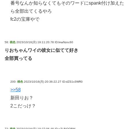
番号なんか知らなくてもそのワードにspank付け加えた
ら全部出てくるやろ
fc2の宝庫やで
58:
桃色
2023/10/16(月) 19:11:20.78 ID:lmaNznc60
りおちゃんワイの彼女に似てて好き
全部買ってる
200:
桃色
2023/10/16(月) 20:36:22.27 ID:dZS1v3WR0
>>58
新田りお？
2こだっけ？
72:
桃色
2023/10/16(月) 19:27:06.48 ID:eZLBjQQBM