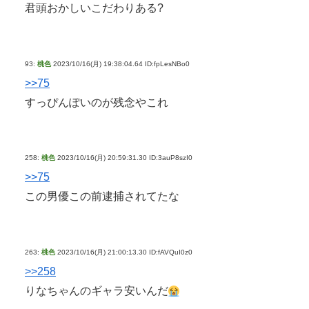
君頭おかしいこだわりある?
93:
桃色
2023/10/16(月) 19:38:04.64 ID:fpLesNBo0
>>75
すっぴんぽいのが残念やこれ
258:
桃色
2023/10/16(月) 20:59:31.30 ID:3auP8szI0
>>75
この男優この前逮捕されてたな
263:
桃色
2023/10/16(月) 21:00:13.30 ID:fAVQuI0z0
>>258
りなちゃんのギャラ安いんだ