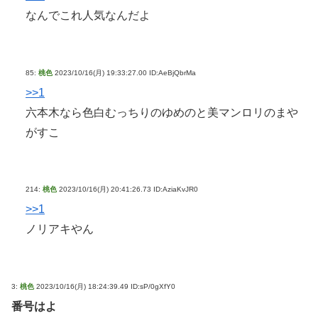
なんでこれ人気なんだよ
85:
桃色
2023/10/16(月) 19:33:27.00 ID:AeBjQbrMa
>>1
六本木なら色白むっちりのゆめのと美マンロリのまや
がすこ
214:
桃色
2023/10/16(月) 20:41:26.73 ID:AziaKvJR0
>>1
ノリアキやん
3:
桃色
2023/10/16(月) 18:24:39.49 ID:sP/0gXfY0
番号はよ