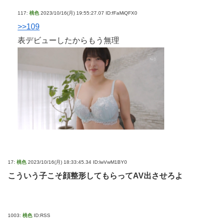
117:
桃色
2023/10/16(月) 19:55:27.07 ID:fFaMiQFX0
>>109
表デビューしたからもう無理
17:
桃色
2023/10/16(月) 18:33:45.34 ID:lwVwM1BY0
こういう子こそ顔整形してもらってAV出させろよ
1003:
桃色
ID:RSS