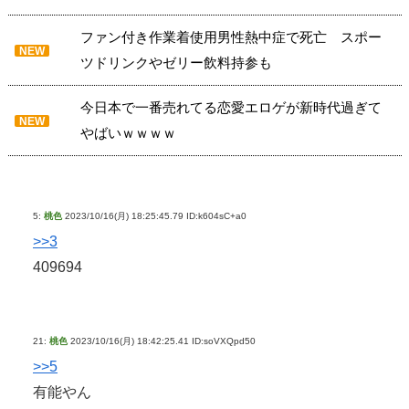
ファン付き作業着使用男性熱中症で死亡 スポー
NEW
ツドリンクやゼリー飲料持参も
今日本で一番売れてる恋愛エロゲが新時代過ぎて
NEW
やばいｗｗｗｗ
5:
桃色
2023/10/16(月) 18:25:45.79 ID:k604sC+a0
>>3
409694
21:
桃色
2023/10/16(月) 18:42:25.41 ID:soVXQpd50
>>5
有能やん