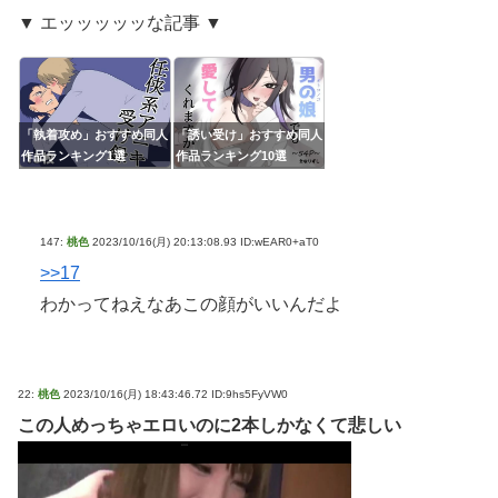
▼ エッッッッッな記事 ▼
「執着攻め」おすすめ同人
「誘い受け」おすすめ同人
作品ランキング1選
作品ランキング10選
147:
桃色
2023/10/16(月) 20:13:08.93 ID:wEAR0+aT0
>>17
わかってねえなあこの顔がいいんだよ
22:
桃色
2023/10/16(月) 18:43:46.72 ID:9hs5FyVW0
この人めっちゃエロいのに2本しかなくて悲しい