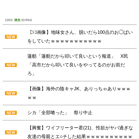
1003:
桃色
ID:RSS
【ｼｺ画像】地味女さん、脱いだら100点のお◯ぱい
NEW
をしていたｗｗｗｗｗｗｗｗｗｗｗ
蓮舫「蓮舫だから叩いて良いという報道」 X民
「高市だから叩いて良いをやってるのがお前だ
NEW
ろ」
【画像】海外の陰キャJK、ありっちゃありｗｗｗ
NEW
ｗｗ
シカ「全部喰った」 祭り中止
NEW
【興奮】ワイフリーター君(21)、性欲がヤバ過ぎな
NEW
友達の母親とエ○チした結果ｗｗｗｗｗｗｗｗｗｗ