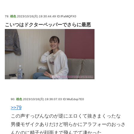
79:
桃色
2023/10/16(月) 19:30:44.49 ID:fFaMiQFX0
こいつはドクターペッパーでさらに最悪
90:
桃色
2023/10/16(月) 19:36:07.03 ID:WuEdxp7E0
>>79
この声すっぴんなのが逆にエロくて抜きまくったな
男優モザイクありだけど明らかにアラフォーのおっさ
んなのに精子が顔面まで飛んでて凄かった