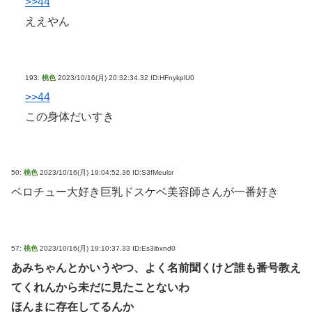
>>44
ええやん
193:
桃色
2023/10/16(月) 20:32:34.32 ID:HFnykplU0
>>44
この身体だいすき
50:
桃色
2023/10/16(月) 19:04:52.36 ID:S3fMeulsr
ベロチュー大好き巨乳ドスケベ美容師さんが一番好き
57:
桃色
2023/10/16(月) 19:10:37.33 ID:Es3ibxnd0
あみちゃんとかいうやつ、よく名前聞くけど誰も番号教え
てくれんから未だに見たことないわ
ほんまに存在してるんか