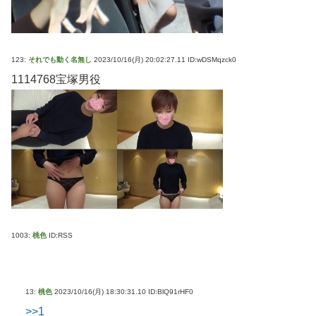
123:
それでも動く名無し
2023/10/16(月) 20:02:27.11 ID:wDSMqzck0
1114768宝塚男役
1003:
桃色
ID:RSS
13:
桃色
2023/10/16(月) 18:30:31.10 ID:BlQ91rHF0
>>1