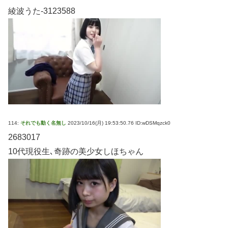
綾波うた-3123588
114:
それでも動く名無し
2023/10/16(月) 19:53:50.76 ID:wDSMqzck0
2683017
10代現役生､奇跡の美少女しほちゃん