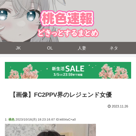
JK
OL
人妻
ネタ
【画像】FC2PPV界のレジェンド女優
2023.11.26
1:
桃色
2023/10/16(月) 18:23:16.67 ID:k604sC+a0