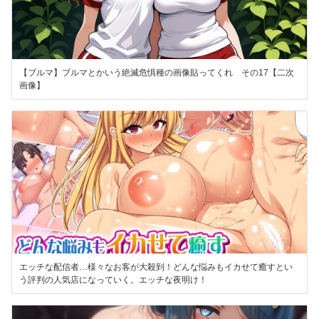
【ブルマ】ブルマとかいう絶滅危惧種の画像貼ってくれ その17【二次
画像】
エッチな配信者…様々なお客が大殺到！どんな悩みもイカせて癒すとい
う評判の人気店になっていく。エッチな夜明け！