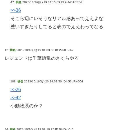
47:
桃色
2023/10/16(月) 19:04:15.89 ID:7nNOA8SSd
>>36
そこら辺にいそうなリアル感あってええよな
整いすぎたりしてると表のでええわってなる
42:
桃色
2023/10/16(月) 19:01:03.50 ID:PshfLddRr
レジェンドは千華繚乱のさくらやろ
188:
桃色
2023/10/16(月) 20:29:01.50 ID:h53dRK6Cd
>>26
>>42
小動物系のか？
44:
桃色
2023/10/16(月) 19:02:10.95 ID:fAVQuI0z0