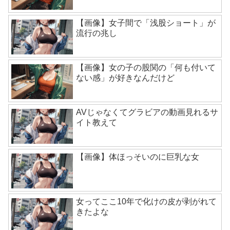
【画像】女子間で「浅股ショート」が
流行の兆し
【画像】女の子の股関の「何も付いて
ない感」が好きなんだけど
AVじゃなくてグラビアの動画見れるサ
イト教えて
【画像】体ほっそいのに巨乳な女
女ってここ10年で化けの皮が剥がれて
きたよな