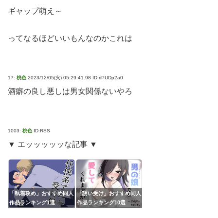
ギャップ萌え～
ってなるほどいいもんなのかこれは
17:
桃色
2023/12/05(火) 05:29:41.98 ID:riPUDp2a0
酒癖の良し悪しは男女関係ないやろ
1003:
桃色
ID:RSS
▼ エッッッッッな記事 ▼
「執着攻め」おすすめ同人
「誘い受け」おすすめ同人
作品ランキング1選
作品ランキング10選