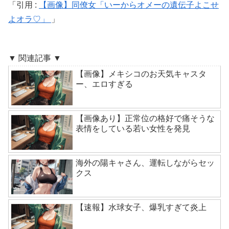
引用 :
【画像】同僚女「いーからオメーの遺伝子よこせ
よオラ♡」
▼ 関連記事 ▼
【画像】メキシコのお天気キャスタ
ー、エロすぎる
【画像あり】正常位の格好で痛そうな
表情をしている若い女性を発見
海外の陽キャさん、運転しながらセッ
クス
【速報】水球女子、爆乳すぎて炎上