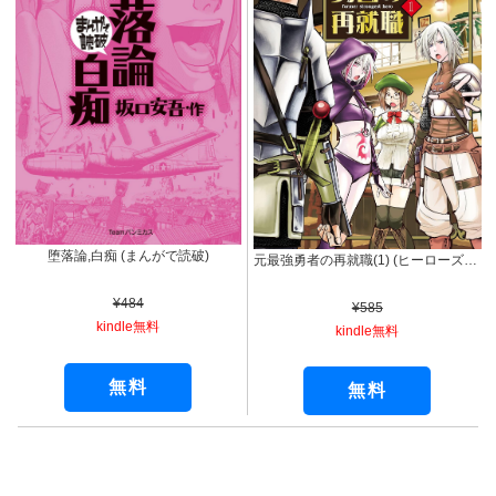
堕落論,白痴 (まんがで読破)
元最強勇者の再就職(1) (ヒーローズコミックス わいるど)
¥484
¥585
kindle無料
kindle無料
無料
無料