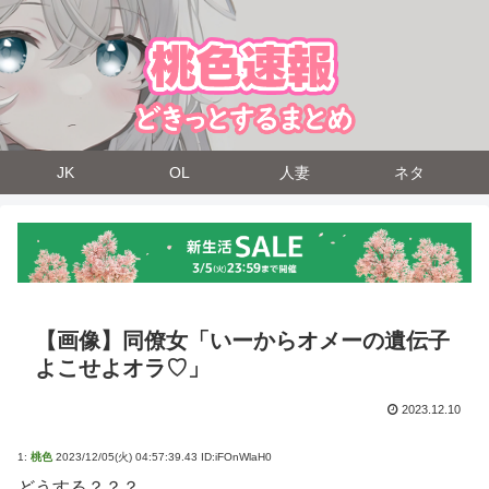
JK
OL
人妻
ネタ
【画像】同僚女「いーからオメーの遺伝子
よこせよオラ♡」
2023.12.10
1:
桃色
2023/12/05(火) 04:57:39.43 ID:iFOnWlaH0
どうする？？？