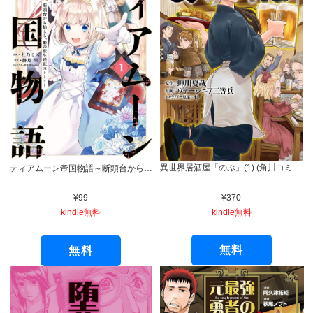
異世界居酒屋「のぶ」(1) (角川コミックス・エース)
ティアムーン帝国物語～断頭台から始まる、姫の転生逆転ストーリー～@COMIC 第1巻 (コロナ・コミックス)
¥370
¥99
kindle無料
kindle無料
無料
無料