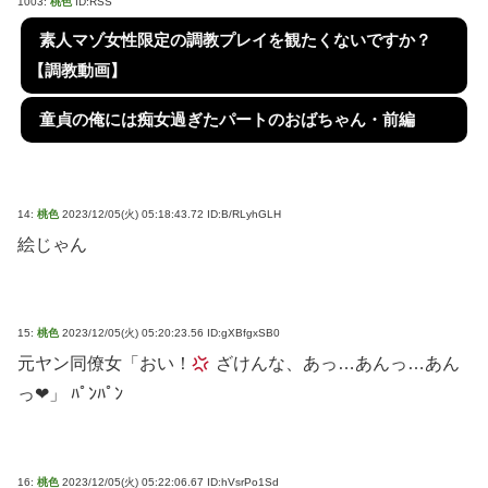
1003:
桃色
ID:RSS
素人マゾ女性限定の調教プレイを観たくないですか？
【調教動画】
童貞の俺には痴女過ぎたパートのおばちゃん・前編
14:
桃色
2023/12/05(火) 05:18:43.72 ID:B/RLyhGLH
絵じゃん
15:
桃色
2023/12/05(火) 05:20:23.56 ID:gXBfgxSB0
元ヤン同僚女「おい！
ざけんな、あっ…あんっ…あん
っ❤︎」 ﾊﾟﾝﾊﾟﾝ
16:
桃色
2023/12/05(火) 05:22:06.67 ID:hVsrPo1Sd