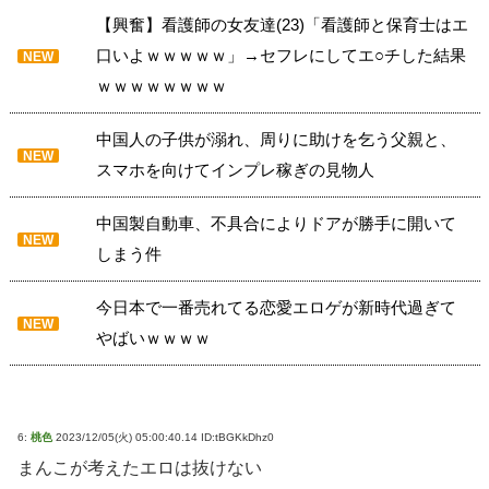
【興奮】看護師の女友達(23)「看護師と保育士はエ
口いよｗｗｗｗｗ」→セフレにしてエ○チした結果
NEW
ｗｗｗｗｗｗｗｗ
中国人の子供が溺れ、周りに助けを乞う父親と、
NEW
スマホを向けてインプレ稼ぎの見物人
中国製自動車、不具合によりドアが勝手に開いて
NEW
しまう件
今日本で一番売れてる恋愛エロゲが新時代過ぎて
NEW
やばいｗｗｗｗ
6:
桃色
2023/12/05(火) 05:00:40.14 ID:tBGKkDhz0
まんこが考えたエロは抜けない