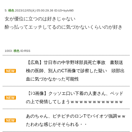
5:
桃色
2023/12/05(火) 05:00:29.36 ID:U3+byIvW0
女が優位に立つのは好きじゃない
酔っ払ってエッチしてるのに気づかないくらいのが好き
1003:
桃色
ID:RSS
【広島】廿日市の中学野球部員死亡事故 書類送
検の医師、別人のCT画像で診察した疑い 頭部出
NEW
血に気づかなかった可能性
【ｼｺ画像】クッソエ口い下着の人妻さん、ベッド
NEW
の上で発情してしまうｗｗｗｗｗｗｗｗｗｗｗｗ
あのちゃん、ピチピチのロンTでパイオツ強調ｗｗ
NEW
たわわな感じがそそられる・・