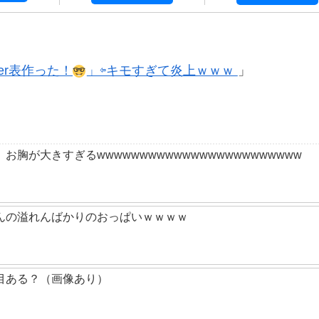
er表作った！
」⇦キモすぎて炎上ｗｗｗ
胸が大きすぎるwwwwwwwwwwwwwwwwwwwwwwww
んの溢れんばかりのおっぱいｗｗｗｗ
目ある？（画像あり）