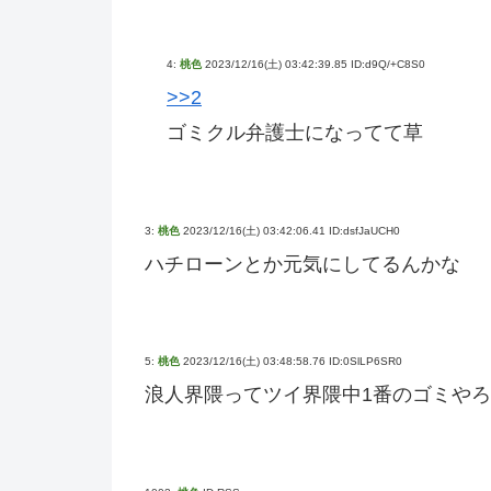
4:
桃色
2023/12/16(土) 03:42:39.85 ID:d9Q/+C8S0
>>2
ゴミクル弁護士になってて草
3:
桃色
2023/12/16(土) 03:42:06.41 ID:dsfJaUCH0
ハチローンとか元気にしてるんかな
5:
桃色
2023/12/16(土) 03:48:58.76 ID:0SlLP6SR0
浪人界隈ってツイ界隈中1番のゴミやろ