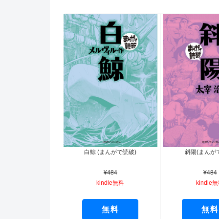
白鯨 (まんがで読破)
斜陽(まんが
¥484
¥484
kindle無料
kindle
無料
無料