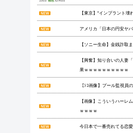
1003:
桃色
ID:RSS
【東京】“インプラント壊れた
NEW
アメリカ「日本の円安ヤバ
NEW
【ソニー生命】金銭詐取ま
NEW
【興奮】知り合いの人妻「
NEW
果ｗｗｗｗｗｗｗｗｗｗ
【ｼｺ画像】プール監視員
NEW
【画像】こういうハーレム
NEW
ｗｗｗｗ
今日本で一番売れてる恋愛
NEW