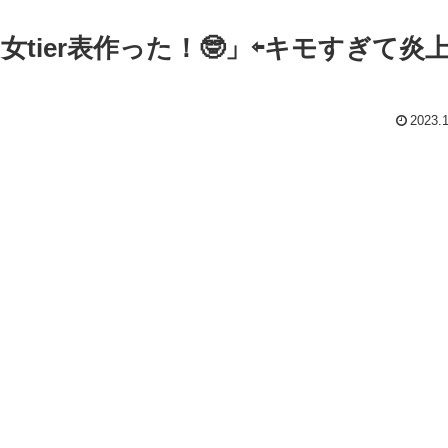
tier表作った！🤓」⇦キモすぎて炎
2023.