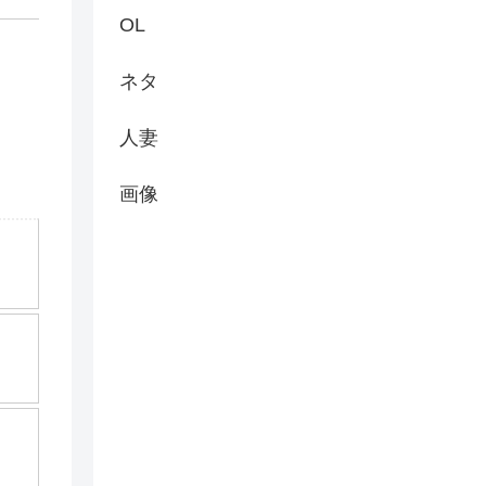
OL
ネタ
人妻
画像