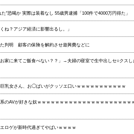
”恐喝か 実際は装着なし 55歳男逮捕「100件で4000万円得た」
くね？アジア経済に影響出るし。」
た判明 顧客の保険を解約させ遊興費などに
お家に来てご飯食べない？？」→夫婦の寝室で生中出しセ○クスし
の巨乳女さん、お◯ぱいがクッソエ口いｗｗｗｗｗｗｗｗｗｗｗ
系のAVが好きな奴ｗｗｗｗｗｗｗｗｗｗｗｗｗｗｗｗｗｗｗｗｗ
エロゲが新時代過ぎてやばいｗｗｗｗ