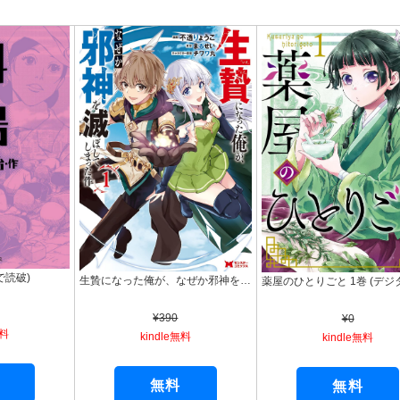
で読破)
生贄になった俺が、なぜか邪神を滅ぼしてしまった件（コミック） ： 1 (モンスターコミックス)
¥390
¥0
無料
kindle無料
kindle無料
無料
無料