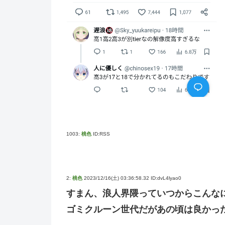
1003:
桃色
ID:RSS
2:
桃色
2023/12/16(土) 03:36:58.32 ID:dvL4lyao0
すまん、浪人界隈っていつからこんなに
ゴミクルーン世代だがあの頃は良かっ