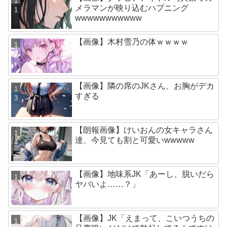
メラマンが映り込むハプニング
wwwwwwwwwww
【画像】木村雪乃の体ｗｗｗｗ
【画像】隣の席のJKさん、お胸がデカ
すぎる
【朗報画像】けいおんの女キャラさん
達、今見ても割と可愛いwwwww
【画像】地味系JK「あーし、脱いだら
ヤバいよ……？」
【画像】JK「えまって、こいつうちの