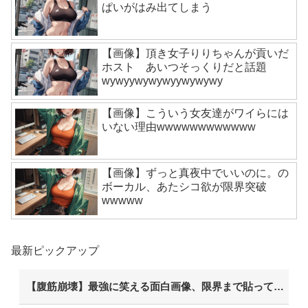
ぱいがはみ出てしまう
【画像】頂き女子りりちゃんが貢いだ
ホスト あいつそっくりだと話題
wywyywywywyywywywy
【画像】こういう女友達がワイらには
いない理由wwwwwwwwwwww
【画像】ずっと真夜中でいいのに。の
ボーカル、あたシコ欲が限界突破
wwwww
最新ピックアップ
【腹筋崩壊】最強に笑える面白画像、限界まで貼っていけｗｗｗ