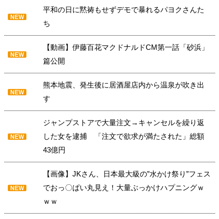
平和の日に黙祷もせずデモで暴れるパヨクさんた
NEW
ち
【動画】伊藤百花マクドナルドCM第一話「砂浜」
NEW
篇公開
熊本地震、発生後に居酒屋店内から温泉が吹き出
NEW
す
ジャンプストアで大量注文→キャンセルを繰り返
した女を逮捕 「注文で欲求が満たされた」総額
NEW
43億円
【画像】JKさん、日本最大級の”水かけ祭り”フェス
でおっ〇ぱい丸見え！大量ぶっかけハプニングｗ
NEW
ｗｗ