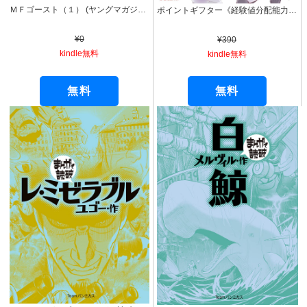
ＭＦゴースト（１） (ヤングマガジンコミックス)
ポイントギフター《経験値分配能力者》の異世界最強ソロライフ ～ブラックギルドから解放された男は万能最強職として無双する～（コミック） ： 1 (モンスターコミックス)
¥0
¥390
kindle無料
kindle無料
無料
無料