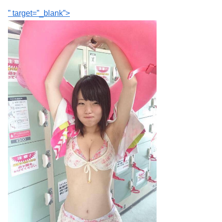
” target=”_blank”>