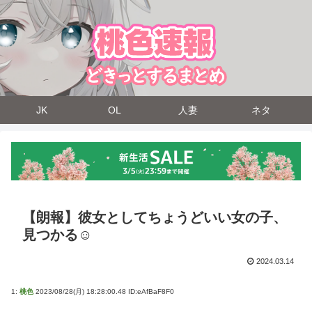
JK
OL
人妻
ネタ
【朗報】彼女としてちょうどいい女の子、
見つかる☺
2024.03.14
1:
桃色
2023/08/28(月) 18:28:00.48 ID:eAfBaF8F0