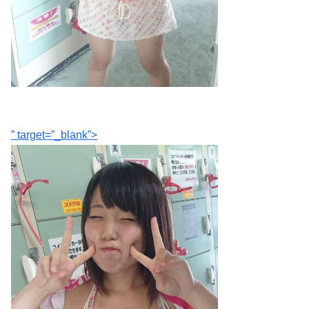
” target=”_blank”>