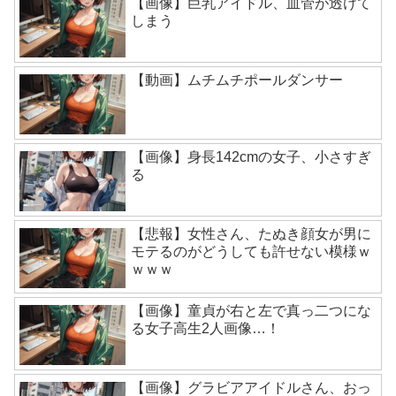
【画像】巨乳アイドル、血管が透けて
しまう
【動画】ムチムチポールダンサー
【画像】身長142cmの女子、小さすぎ
る
【悲報】女性さん、たぬき顔女が男に
モテるのがどうしても許せない模様ｗ
ｗｗｗ
【画像】童貞が右と左で真っ二つにな
る女子高生2人画像…！
【画像】グラビアアイドルさん、おっ