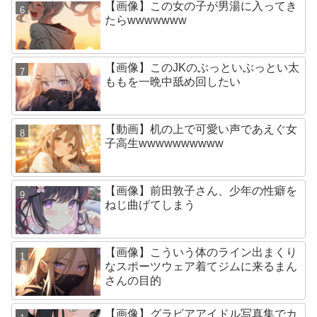
【画像】この女の子が男湯に入ってき
たらwwwwwww
【画像】このJKのぶっといぶっとい太
ももを一晩中舐め回したい
【動画】机の上で可愛い声であえぐ女
子高生wwwwwwwwww
【画像】前田敦子さん、少年の性癖を
ねじ曲げてしまう
【画像】こういう体のライン出まくり
なスポーツウェア着てジムに来るまん
さんの目的
【画像】グラビアアイドル写真集でカ