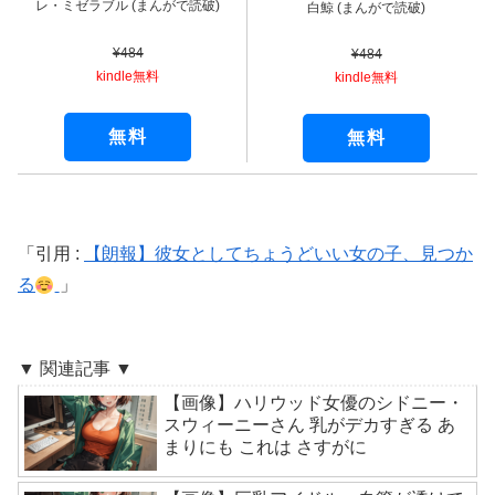
レ・ミゼラブル (まんがで読破)
白鯨 (まんがで読破)
¥484
¥484
kindle無料
kindle無料
無料
無料
引用 :
【朗報】彼女としてちょうどいい女の子、見つか
る
▼ 関連記事 ▼
【画像】ハリウッド女優のシドニー・
スウィーニーさん 乳がデカすぎる あ
まりにも これは さすがに