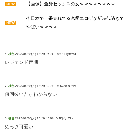
【画像】全身セックスの女ｗｗｗｗｗｗｗｗ
NEW
今日本で一番売れてる恋愛エロゲが新時代過ぎて
NEW
やばいｗｗｗｗ
6:
桃色
2023/08/28(月) 18:29:05.76 ID:8O9Hg9Wzd
レジェンド定期
7:
桃色
2023/08/28(月) 18:29:30.79 ID:OwJxazONM
何回抜いたかわからない
8:
桃色
2023/08/28(月) 18:29:48.80 ID:JKjYy1XHr
めっさ可愛い