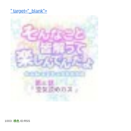
” target=”_blank”>
1003:
桃色
ID:RSS