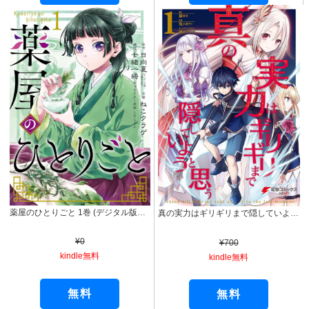
薬屋のひとりごと 1巻 (デジタル版ビッグガンガンコミックス)
真の実力はギリギリまで隠していようと思う １ (電撃コミックスNEXT)
¥0
¥700
kindle無料
kindle無料
無料
無料