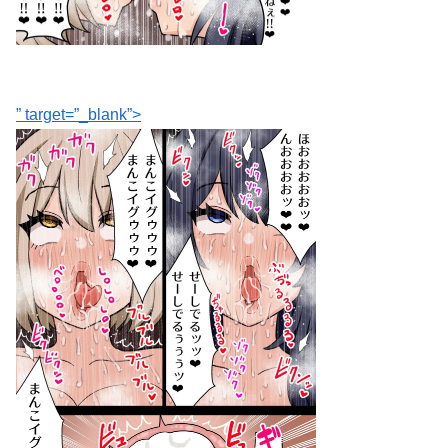
” target=”_blank”>