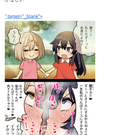
” target=”_blank”>