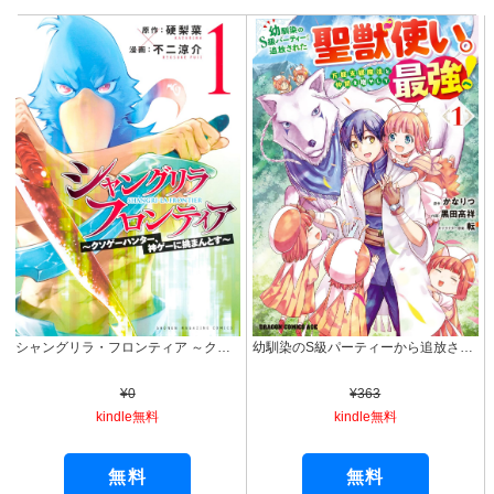
シャングリラ・フロンティア ～クソゲーハンター、神ゲーに挑まんとす～（１） (週刊少年マガジンコミックス)
幼馴染のS級パーティーから追放された聖獣使い。万能支援魔法と仲間を増やして最強へ！ 1 (ドラゴンコミックスエイジ)
¥0
¥363
kindle無料
kindle無料
無料
無料