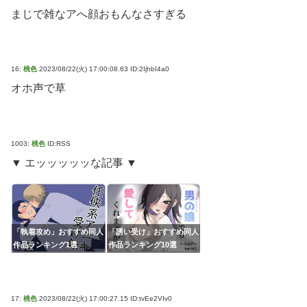
まじで雑なアへ顔おもんなさすぎる
16:
桃色
2023/08/22(火) 17:00:08.63 ID:2IjhbI4a0
オホ声で草
1003:
桃色
ID:RSS
▼ エッッッッッな記事 ▼
「執着攻め」おすすめ同人
「誘い受け」おすすめ同人
作品ランキング1選
作品ランキング10選
17:
桃色
2023/08/22(火) 17:00:27.15 ID:tvEe2VIv0