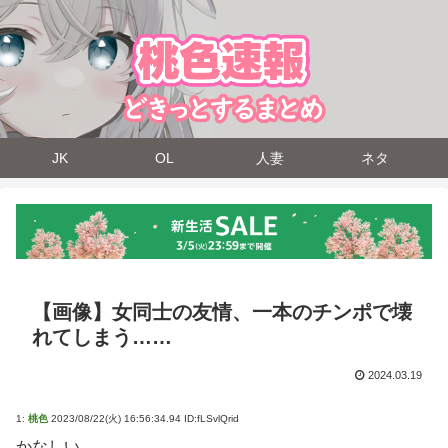
JK
OL
人妻
ネタ
【画像】女同士の友情、一本のチンポで壊
れてしまう……
2024.03.19
1:
桃色
2023/08/22(火) 16:56:34.94 ID:fLSvlQrid
かなしい