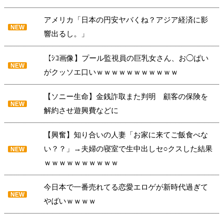
アメリカ「日本の円安ヤバくね？アジア経済に影
NEW
響出るし。」
【ｼｺ画像】プール監視員の巨乳女さん、お◯ぱい
NEW
がクッソエ口いｗｗｗｗｗｗｗｗｗｗｗ
【ソニー生命】金銭詐取また判明 顧客の保険を
NEW
解約させ遊興費などに
【興奮】知り合いの人妻「お家に来てご飯食べな
い？？」→夫婦の寝室で生中出しセ○クスした結果
NEW
ｗｗｗｗｗｗｗｗｗｗ
今日本で一番売れてる恋愛エロゲが新時代過ぎて
NEW
やばいｗｗｗｗ