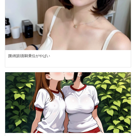
[動画]顔面騎乗位がやばい