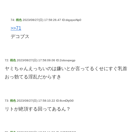
74:
桃色
2023/08/27(日) 17:58:26.47 ID:dqyqxoNp0
>>71
デコブス
72:
桃色
2023/08/27(日) 17:58:09.06 ID:2obovpegp
ヤミちゃんえっちいのは嫌いとか言ってるくせにすぐ乳首
おっ勃てる淫乱だからすき
73:
桃色
2023/08/27(日) 17:58:10.22 ID:8cmDly0i0
リトが絶頂する回ってあるん？