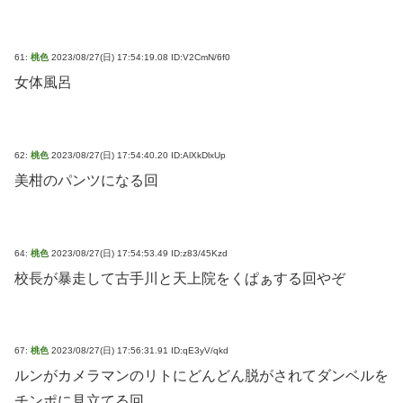
61:
桃色
2023/08/27(日) 17:54:19.08 ID:V2CmN/6f0
女体風呂
62:
桃色
2023/08/27(日) 17:54:40.20 ID:AlXkDlxUp
美柑のパンツになる回
64:
桃色
2023/08/27(日) 17:54:53.49 ID:z83/45Kzd
校長が暴走して古手川と天上院をくぱぁする回やぞ
67:
桃色
2023/08/27(日) 17:56:31.91 ID:qE3yV/qkd
ルンがカメラマンのリトにどんどん脱がされてダンベルを
チンポに見立てる回