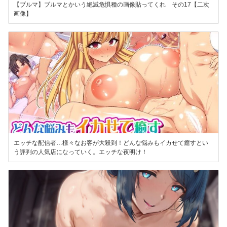
【ブルマ】ブルマとかいう絶滅危惧種の画像貼ってくれ その17【二次
画像】
エッチな配信者…様々なお客が大殺到！どんな悩みもイカせて癒すとい
う評判の人気店になっていく。エッチな夜明け！