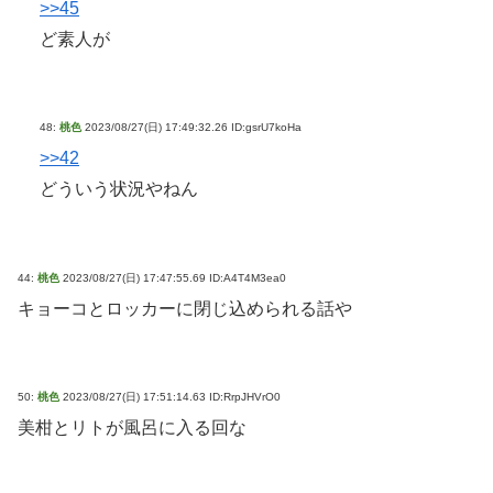
>>45
ど素人が
48:
桃色
2023/08/27(日) 17:49:32.26 ID:gsrU7koHa
>>42
どういう状況やねん
44:
桃色
2023/08/27(日) 17:47:55.69 ID:A4T4M3ea0
キョーコとロッカーに閉じ込められる話や
50:
桃色
2023/08/27(日) 17:51:14.63 ID:RrpJHVrO0
美柑とリトが風呂に入る回な