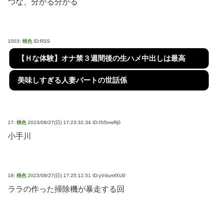
つな、分かる分かる
1003:
桃色
ID:RSS
【Ｈな体験】オナ禁３週間後の生ハメ中出しは最高
美味しすぎる人妻パートの世話係
17:
桃色
2023/08/27(日) 17:23:32.34 ID:I5i5msRj0
小手川
18:
桃色
2023/08/27(日) 17:25:12.51 ID:yVdumfXU0
ララの作った掃除機が暴走する回