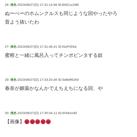
26:
桃色
2023/08/27(日) 17:31:14.99 ID:9IGCcz1W0
ぬーべーのホムンクルスも同じような回やったやろ
昔よう抜いたわ
27:
桃色
2023/08/27(日) 17:31:48.41 ID:ISzP/f3Sd
蜜柑と一緒に風呂入ってチンポビンタする奴
29:
桃色
2023/08/27(日) 17:33:20.46 ID:3sMxR6JA0
春奈が媚薬かなんかでえちえちになる回、や
30:
桃色
2023/08/27(日) 17:35:04.11 ID:AYkKtnI40
【画像】