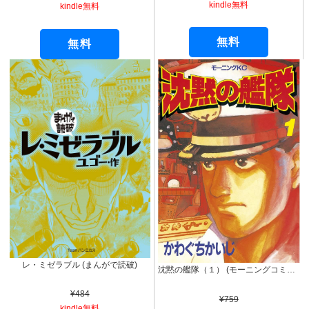
kindle無料
kindle無料
無料
無料
レ・ミゼラブル (まんがで読破)
沈黙の艦隊（１） (モーニングコミックス)
¥484
¥759
kindle無料