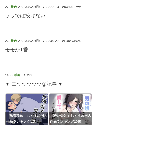
22:
桃色
2023/08/27(日) 17:29:22.13 ID:Dw+JZu7wa
ララでは抜けない
23:
桃色
2023/08/27(日) 17:29:49.27 ID:uU66wkYe0
モモが1番
1003:
桃色
ID:RSS
▼ エッッッッッな記事 ▼
「執着攻め」おすすめ同人
「誘い受け」おすすめ同人
作品ランキング1選
作品ランキング10選