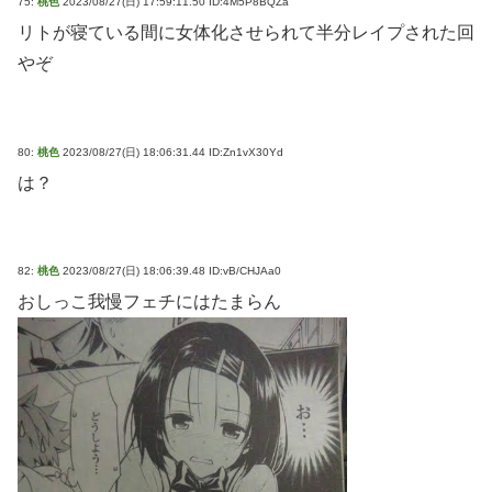
75:
桃色
2023/08/27(日) 17:59:11.50 ID:4M5P8BQZa
リトが寝ている間に女体化させられて半分レイプされた回
やぞ
80:
桃色
2023/08/27(日) 18:06:31.44 ID:Zn1vX30Yd
は？
82:
桃色
2023/08/27(日) 18:06:39.48 ID:vB/CHJAa0
おしっこ我慢フェチにはたまらん