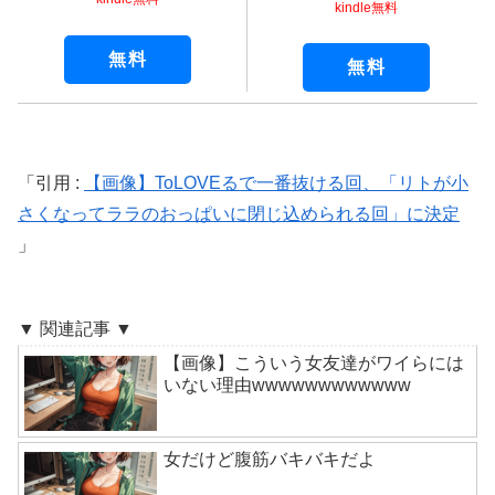
kindle無料
無料
無料
引用 :
【画像】ToLOVEるで一番抜ける回、「リトが小
さくなってララのおっぱいに閉じ込められる回」に決定
▼ 関連記事 ▼
【画像】こういう女友達がワイらには
いない理由wwwwwwwwwwww
女だけど腹筋バキバキだよ