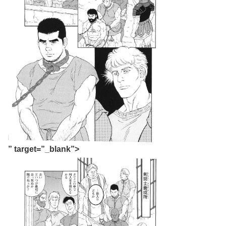
” target=”_blank”>