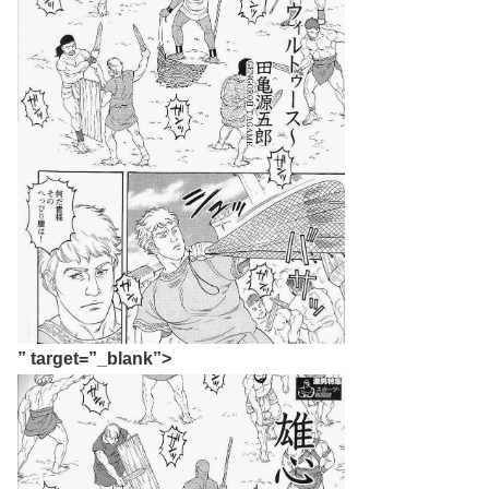
” target=”_blank”>