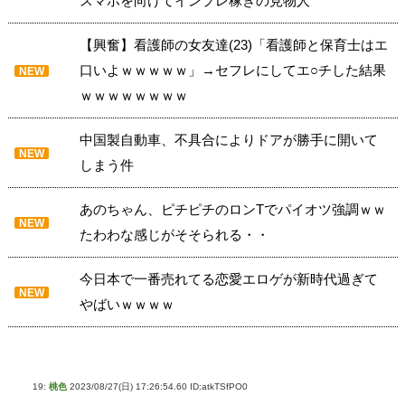
スマホを向けてインプレ稼ぎの見物人
【興奮】看護師の女友達(23)「看護師と保育士はエ
口いよｗｗｗｗｗ」→セフレにしてエ○チした結果
NEW
ｗｗｗｗｗｗｗｗ
中国製自動車、不具合によりドアが勝手に開いて
NEW
しまう件
あのちゃん、ピチピチのロンTでパイオツ強調ｗｗ
NEW
たわわな感じがそそられる・・
今日本で一番売れてる恋愛エロゲが新時代過ぎて
NEW
やばいｗｗｗｗ
19:
桃色
2023/08/27(日) 17:26:54.60 ID:atkTSfPO0