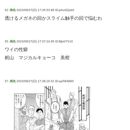
32:
桃色
2023/08/27(日) 17:35:53.88 ID:prhxGQzb0
透けるメガネの回かスライム触手の回で悩むわ
35:
桃色
2023/08/27(日) 17:37:24.95 ID:BjkrhTV10
ワイの性癖
籾山 マジカルキョーコ 美柑
37:
桃色
2023/08/27(日) 17:38:16.51 ID:ap5IEMr80