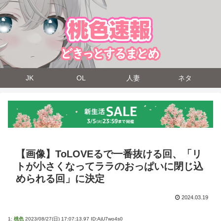
JK
OL
人妻
ネタ
【画像】ToLOVEるで一番抜ける回、「リ
トが小さくなってララのおっぱいに閉じ込
められる回」に決定
2024.03.19
1:
桃色
2023/08/27(日) 17:07:13.97 ID:AjU7wo4s0