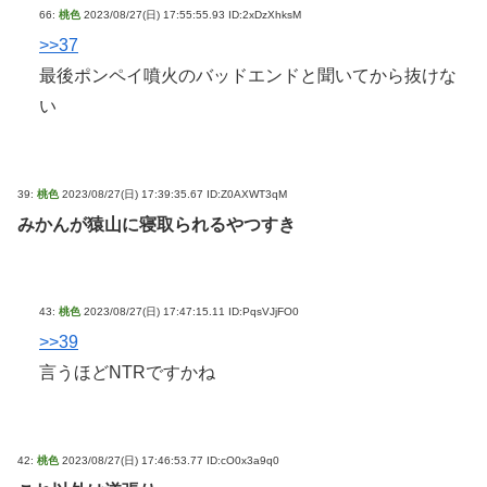
66:
桃色
2023/08/27(日) 17:55:55.93 ID:2xDzXhksM
>>37
最後ポンペイ噴火のバッドエンドと聞いてから抜けな
い
39:
桃色
2023/08/27(日) 17:39:35.67 ID:Z0AXWT3qM
みかんが猿山に寝取られるやつすき
43:
桃色
2023/08/27(日) 17:47:15.11 ID:PqsVJjFO0
>>39
言うほどNTRですかね
42:
桃色
2023/08/27(日) 17:46:53.77 ID:cO0x3a9q0