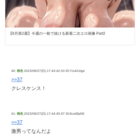
【8月第2週】今週の一枚で抜ける新着二次エロ画像 Part2
40:
桃色
2023/08/27(日) 17:43:42.03 ID:7/o4A1lgd
>>37
クレスケンス！
41:
桃色
2023/08/27(日) 17:44:45.67 ID:8cmDly0i0
>>37
激男ってなんだよ