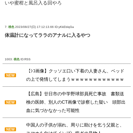
いや蜜柑と風呂入る回やろ
7:
桃色
2023/08/27(日) 17:12:13.66 ID:yKkEblqGa
体温計になってララのアナルに入るやつ
1003:
桃色
ID:RSS
【ｼｺ画像】クッソエ口い下着の人妻さん、ベッド
NEW
の上で発情してしまうｗｗｗｗｗｗｗｗｗｗｗｗ
【広島】廿日市の中学野球部員死亡事故 書類送
検の医師、別人のCT画像で診察した疑い 頭部出
NEW
血に気づかなかった可能性
中国人の子供が溺れ、周りに助けを乞う父親と、
NEW