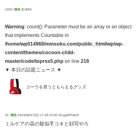
1003:
桃色
ID:RSS
Warning
: count(): Parameter must be an array or an object
that implements Countable in
/home/wp014968/mmsoku.com/public_html/wp/wp-
content/themes/cocoon-child-
master/code/toprss5.php
on line
218
▼ 本日の話題ニュース ▼
コーラを買うともらえるグッズ
31:
桃色
2023/08/27(日) 17:35:15.60 ID:ygrMTUd10
ミルケアの花の疑似手コキと顔写やろ