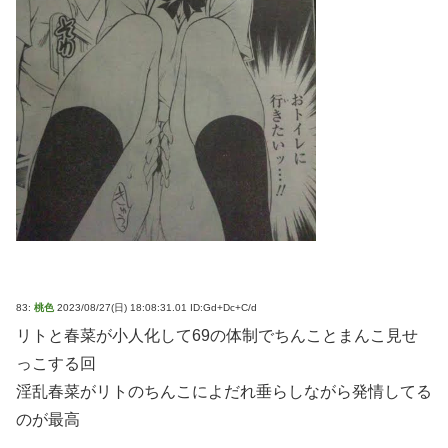
83:
桃色
2023/08/27(日) 18:08:31.01 ID:Gd+Dc+C/d
リトと春菜が小人化して69の体制でちんことまんこ見せ
っこする回
淫乱春菜がリトのちんこによだれ垂らしながら発情してる
のが最高