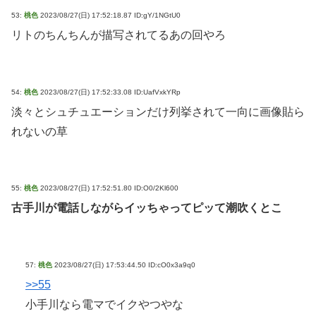
53:
桃色
2023/08/27(日) 17:52:18.87 ID:gY/1NGtU0
リトのちんちんが描写されてるあの回やろ
54:
桃色
2023/08/27(日) 17:52:33.08 ID:UafVxkYRp
淡々とシュチュエーションだけ列挙されて一向に画像貼ら
れないの草
55:
桃色
2023/08/27(日) 17:52:51.80 ID:O0/2Kl600
古手川が電話しながらイッちゃってピッて潮吹くとこ
57:
桃色
2023/08/27(日) 17:53:44.50 ID:cO0x3a9q0
>>55
小手川なら電マでイクやつやな