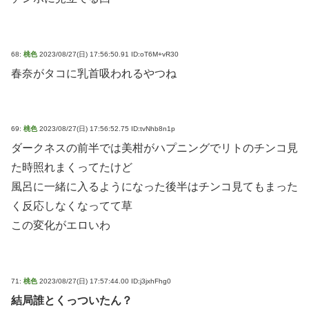
68:
桃色
2023/08/27(日) 17:56:50.91 ID:oT6M+vR30
春奈がタコに乳首吸われるやつね
69:
桃色
2023/08/27(日) 17:56:52.75 ID:tvNhb8n1p
ダークネスの前半では美柑がハプニングでリトのチンコ見
た時照れまくってたけど
風呂に一緒に入るようになった後半はチンコ見てもまった
く反応しなくなってて草
この変化がエロいわ
71:
桃色
2023/08/27(日) 17:57:44.00 ID:j3jxhFhg0
結局誰とくっついたん？