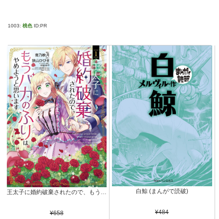
1003:
桃色
ID:PR
白鯨 (まんがで読破)
王太子に婚約破棄されたので、もうバカのふりはやめようと思います 1巻 (マッグガーデンコミックスavarusシリーズ)
¥484
¥658