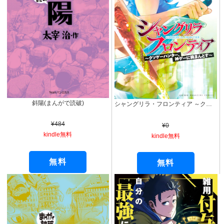
斜陽(まんがで読破)
シャングリラ・フロンティア ～クソゲーハンター、神ゲーに挑まんとす～（１） (週刊少年マガジンコミックス)
¥484
¥0
kindle無料
kindle無料
無料
無料