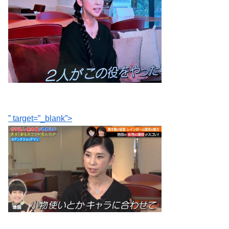
” target=”_blank”>