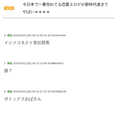
今日本で一番売れてる恋愛エロゲが新時代過ぎて
NEW
やばいｗｗｗｗ
6:
桃色
2024/03/21(木) 06:13:50.42 ID:XJnNn9nG0
イジメコネクト宣伝部長
7:
桃色
2024/03/21(木) 06:15:13.88 ID:MMir/rHO0
誰？
8:
桃色
2024/03/21(木) 06:16:37.30 ID:2SFJMGOJ0
ボトックスおばさん