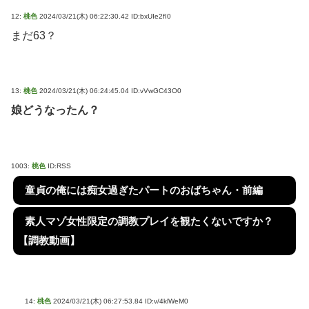
12:
桃色
2024/03/21(木) 06:22:30.42 ID:bxUIe2fI0
まだ63？
13:
桃色
2024/03/21(木) 06:24:45.04 ID:vVwGC43O0
娘どうなったん？
1003:
桃色
ID:RSS
童貞の俺には痴女過ぎたパートのおばちゃん・前編
素人マゾ女性限定の調教プレイを観たくないですか？
【調教動画】
14:
桃色
2024/03/21(木) 06:27:53.84 ID:v/4klWeM0