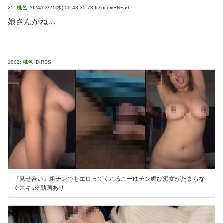
25:
桃色
2024/03/21(木) 06:48:35.78 ID:ocnmENFa0
娘さんがね…
1003:
桃色
ID:RSS
『見せ合い』粗チンでもエロってくれるこーゆチン媚び痴女がたまらな
くスキ..※動画あり