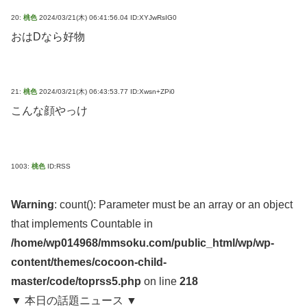
20:
桃色
2024/03/21(木) 06:41:56.04 ID:XYJwRsIG0
おはDなら好物
21:
桃色
2024/03/21(木) 06:43:53.77 ID:Xwsn+ZPi0
こんな顔やっけ
1003:
桃色
ID:RSS
Warning
: count(): Parameter must be an array or an object
that implements Countable in
/home/wp014968/mmsoku.com/public_html/wp/wp-
content/themes/cocoon-child-
master/code/toprss5.php
on line
218
▼ 本日の話題ニュース ▼