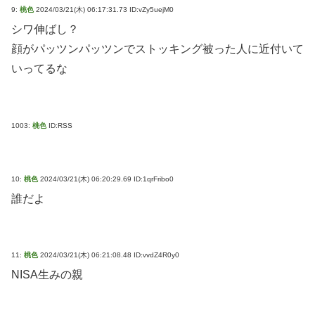
9:
桃色
2024/03/21(木) 06:17:31.73 ID:vZy5uejM0
シワ伸ばし？
顔がパッツンパッツンでストッキング被った人に近付いて
いってるな
1003:
桃色
ID:RSS
10:
桃色
2024/03/21(木) 06:20:29.69 ID:1qrFribo0
誰だよ
11:
桃色
2024/03/21(木) 06:21:08.48 ID:vvdZ4R0y0
NISA生みの親