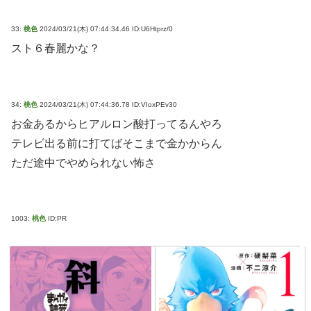
33:
桃色
2024/03/21(木) 07:44:34.46 ID:U6Htprz/0
スト６春麗かな？
34:
桃色
2024/03/21(木) 07:44:36.78 ID:VIoxPEv30
お金あるからヒアルロン酸打ってるんやろ
テレビ出る前に打てばそこまで金かからん
ただ途中でやめられない怖さ
1003:
桃色
ID:PR