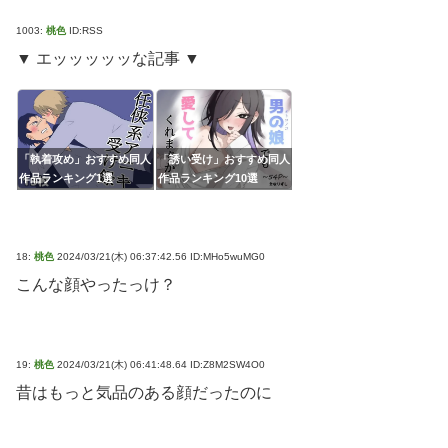
1003:
桃色
ID:RSS
▼ エッッッッッな記事 ▼
「執着攻め」おすすめ同人
「誘い受け」おすすめ同人
作品ランキング1選
作品ランキング10選
18:
桃色
2024/03/21(木) 06:37:42.56 ID:MHo5wuMG0
こんな顔やったっけ？
19:
桃色
2024/03/21(木) 06:41:48.64 ID:Z8M2SW4O0
昔はもっと気品のある顔だったのに