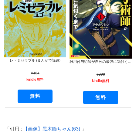
レ・ミゼラブル (まんがで読破)
雑用付与術師が自分の最強に気付くまで（コミック） ： 1 (モンスターコミックス)
¥484
¥390
kindle無料
kindle無料
無料
無料
引用 :
【画像】黒木瞳ちゃん(63)