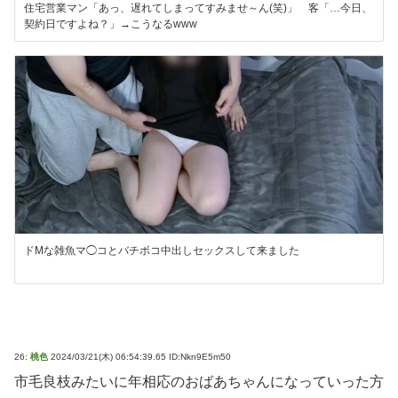
住宅営業マン「あっ、遅れてしまってすみませ～ん(笑)」 客「…今日、
契約日ですよね？」→こうなるwww
ドMな雑魚マ◯コとバチボコ中出しセックスして来ました
26:
桃色
2024/03/21(木) 06:54:39.65 ID:Nkn9E5m50
市毛良枝みたいに年相応のおばあちゃんになっていった方