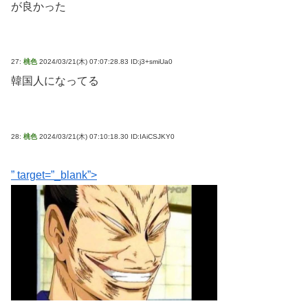
が良かった
27:
桃色
2024/03/21(木) 07:07:28.83 ID:j3+smiUa0
韓国人になってる
28:
桃色
2024/03/21(木) 07:10:18.30 ID:IAiCSJKY0
” target=”_blank”>