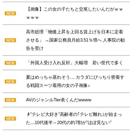
【画像】この女の子たちと交尾したいんだがｗｗ
NEW
ｗｗｗ
高市総理「物価上昇を上回る賃上げを日本に定着
させる」 →国家公務員月給3.51％増へ 人事院の勧
NEW
告を受け
「外国人受け入れ反対」大幅増 若い世代で多く
NEW
夏はめっちゃ蒸れそう… カラダにぴっちり密着す
NEW
る戦闘スーツ着用の女の子画像♪
AVのジャンルTier表くんだwwww
NEW
👴"テレビ大好き"高齢者の｢テレビ離れ｣が始まっ
NEW
た…10代後半～20代の約7割が"ほぼ見ない"