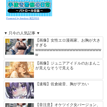
Powered by livedoor 相互RSS
▼ 只今の人気記事 ▼
【画像】女性エロ漫画家、お胸が大き
すぎる
wwwwwwwwwwwwwwwwwwwwwww
w
【画像】ジュニアアイドルのおまんこ
が見えなそうで見える
【速報】佐倉綾音、胸がデカい
【音注意】オケツイク女バージョン、