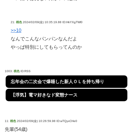
21:
桃色
2024/02/09(金) 10:35:19.88 ID:HkYXgTWl0
>>10
なんでこんなパンパンなんだよ
やっぱ特別にしてもらってんのか
1003:
桃色
ID:RSS
忘年会の二次会で爆睡した新人ＯＬを持ち帰り
【浮気】電マ好きなド変態ナース
11:
桃色
2024/02/09(金) 10:26:59.98 ID:wTQyxCHe0
先輩(54歳)