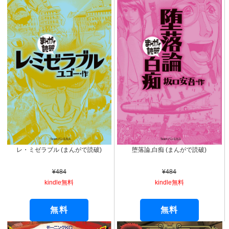
レ・ミゼラブル (まんがで読破)
堕落論,白痴 (まんがで読破)
¥484
¥484
kindle無料
kindle無料
無料
無料