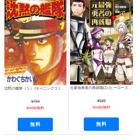
元最強勇者の再就職(1) (ヒーローズコミックス わいるど)
沈黙の艦隊（１） (モーニングコミックス)
¥585
¥759
kindle無料
kindle無料
無料
無料