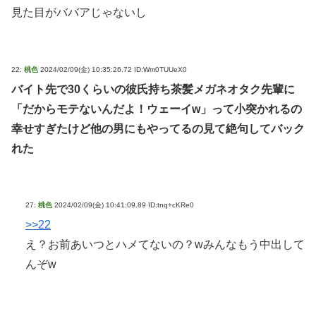
見た目がババアじゃないし
22:
桃色
2024/02/09(金) 10:35:26.72 ID:Wm0TUUeX0
バイト先で30くらいの彼氏持ち茶髪メガネオタク先輩に
「だからモテないんだよ！ウェーイw」って小突かれるの
幸せすぎたけど他の男にもやってるの見て絶句してバック
れた
27:
桃色
2024/02/09(金) 10:41:09.89 ID:tnq+cKRe0
>>22
え？お前あいつとハメてないの？wみんなもう中出して
んぞw