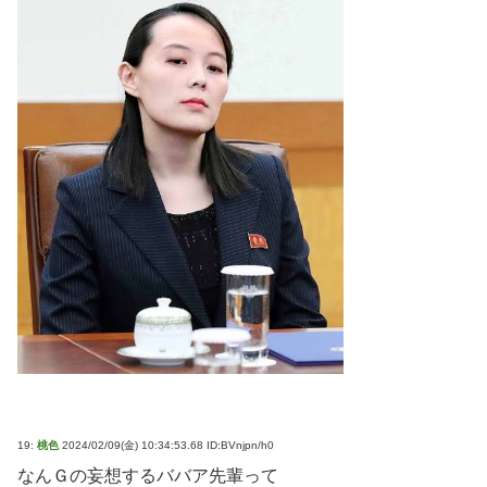
19:
桃色
2024/02/09(金) 10:34:53.68 ID:BVnjpn/h0
なんＧの妄想するババア先輩って