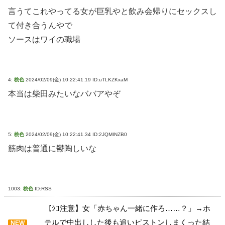
言うてこれやってる女が巨乳やと飲み会帰りにセックスし
て付き合うんやで
ソースはワイの職場
4:
桃色
2024/02/09(金) 10:22:41.19 ID:uTLKZKxaM
本当は柴田みたいなババアやぞ
5:
桃色
2024/02/09(金) 10:22:41.34 ID:2JQMINZB0
筋肉は普通に鬱陶しいな
1003:
桃色
ID:RSS
【ｼｺ注意】女「赤ちゃん一緒に作ろ……？」→ホ
テルで中出しした後も追いピストンしまくった結
NEW