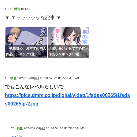
1003:
桃色
ID:RSS
▼ エッッッッッな記事 ▼
「執着攻め」おすすめ同人
「誘い受け」おすすめ同人
作品ランキング1選
作品ランキング10選
15:
桃色
2024/02/09(金) 10:29:52.72 ID:Zz2H4zme0
でもこんなレベルらしいで
https://pics.dmm.co.jp/digital/video/1fsdss00265/1fsds
s00265jp-2.jpg
20:
桃色
2024/02/09(金) 10:34:54.40 ID:ZGC04zlM0
>>15