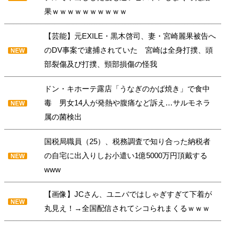
果ｗｗｗｗｗｗｗｗｗｗ
【芸能】元EXILE・黒木啓司、妻・宮崎麗果被告へ
のDV事案で逮捕されていた 宮崎は全身打撲、頭
NEW
部裂傷及び打撲、頸部損傷の怪我
ドン・キホーテ露店「うなぎのかば焼き」で食中
毒 男女14人が発熱や腹痛など訴え…サルモネラ
NEW
属の菌検出
国税局職員（25）、税務調査で知り合った納税者
の自宅に出入りしお小遣い1億5000万円頂戴する
NEW
www
【画像】JCさん、ユニバではしゃぎすぎて下着が
NEW
丸見え！→全国配信されてシコられまくるｗｗｗ