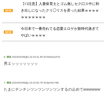
【ｼｺ注意】人妻保育士とゴム無しセク口ス中に剥
き出しになったクリ◯リスを弄った結果ｗｗｗｗ
NEW
ｗｗｗｗｗｗｗ
今日本で一番売れてる恋愛エロゲが新時代過ぎて
NEW
やばいｗｗｗｗ
6:
桃色
2024/02/09(金) 10:23:31.85 ID:HUGek1Fn0
男エッッッッッッッ
7:
桃色
2024/02/09(金) 10:23:40.79 ID:9jrVSC+N0
たまにチンチンツンツンツンツンするの止めてwwwwww