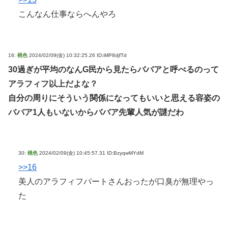
こんなん仕事ならへんやろ
16:
桃色
2024/02/09(金) 10:32:25.26 ID:iMP8djfTd
30過ぎが平均のなんG民から見たらババアと呼べるのって
アラフィフ以上だよな？
自分の周りにそういう関係になってもいいと思える容姿の
ババア1人もいないからババア先輩人気が謎だわ
30:
桃色
2024/02/09(金) 10:45:57.31 ID:BzyqwMYdM
>>16
美人のアラフィフパートさんおったが口臭が無理やっ
た