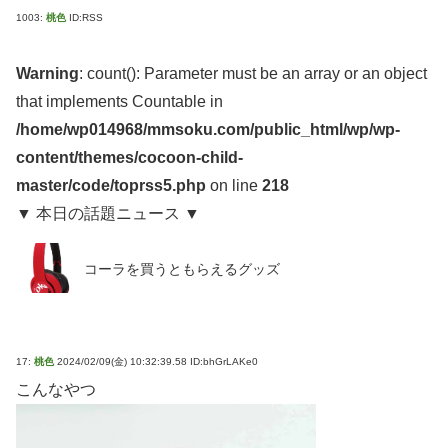
1003:
桃色
ID:RSS
Warning
: count(): Parameter must be an array or an object
that implements Countable in
/home/wp014968/mmsoku.com/public_html/wp/wp-
content/themes/cocoon-child-
master/code/toprss5.php
on line
218
▼ 本日の話題ニュース ▼
コーラを買うともらえるグッズ
17:
桃色
2024/02/09(金) 10:32:39.58 ID:bhGrLAKe0
こんなやつ