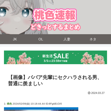
JK
OL
人妻
ネタ
【画像】ババア先輩にセクハラされる男、
普通に羨ましい
2024.03.27
1:
桃色
2024/02/09(金) 10:18:44.44 ID:8FgkB1O/0