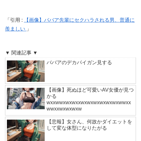
引用 :
【画像】ババア先輩にセクハラされる男、普通に
羨ましい
▼ 関連記事 ▼
ババアのデカパイガン見する
【画像】死ぬほど可愛いAV女優が見つ
かる
wxxwwxwxwxxwxwxwxwxwxwxwwxx
wwxxwxwxwxw
【悲報】女さん、何故かダイエットを
して変な体型になりたがる