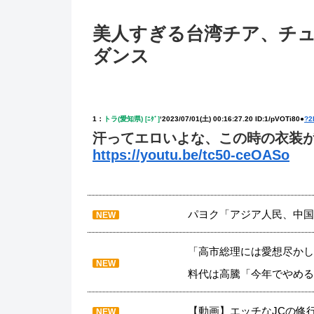
美人すぎる台湾チア、チ
ダンス
1：
トラ(愛知県)
‘
2023/07/01(土) 00:16:27.20 ID:1/pVOTi80●
?2
[ﾆﾀﾞ]
汗ってエロいよな、この時の衣装
https://youtu.be/tc50-ceOASo
パヨク「アジア人民、中国
NEW
「高市総理には愛想尽かし
NEW
料代は高騰「今年でやめる
【動画】エッチなJCの修
NEW