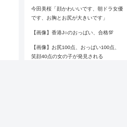
今田美桜「顔かわいいです、朝ドラ女優
です、お胸とお尻が大きいです」
【画像】香港J○のおっぱい、合格💯
【画像】お尻100点、おっぱい100点、
笑顔40点の女の子が発見される
【画像】女性エロ漫画家、お胸が大きす
ぎる
wwwwwwwwwwwwwwwwwwwwwwww
最近のコメント