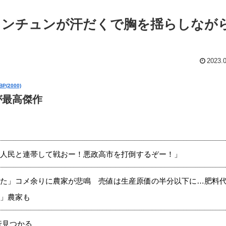
ュンチュンが汗だくで胸を揺らしなが
2023.
BP(2000)
が最高傑作
人民と連帯して戦おー！悪政高市を打倒するぞー！」
た」コメ余りに農家が悲鳴 売値は生産原価の半分以下に…肥料
」農家も
行見つかる