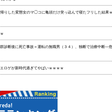
ち帰りした変態女のマ◯コに亀頭だけ突っ込んで寝たフリした結果
ｗ
群診断後に死亡事故＝運転の無職男（３４）、独断で治療中断―
エロゲが新時代過ぎてやばいｗｗｗｗ