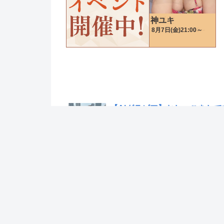
【AIグラビア】おしっこをしてい
【画像】声優の井口裕香さん(38)
【ガチ抜き】蒼乃美月のエロ画像5