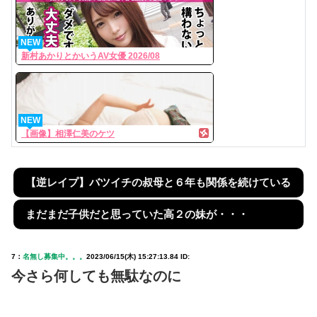
NEW
新村あかりとかいうAV女優 2026/08
NEW
【画像】相澤仁美のケツ
【逆レイプ】バツイチの叔母と６年も関係を続けている
まだまだ子供だと思っていた高２の妹が・・・
7：
名無し募集中。。。
2023/06/15(木) 15:27:13.84 ID:
今さら何しても無駄なのに