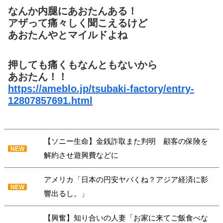
なんか内腿にあおたんある！
アザって痛々しく聞こえるけど
あおたんやとマイルドよね
押しても痛くもなんともないから
あおたん！！
https://ameblo.jp/tsubaki-factory/entry-
12807857691.html
【ソニー生命】金銭詐取また判明 顧客の保険を
NEW
解約させ遊興費などに
アメリカ「日本の円安ヤバくね？アジア経済に影
NEW
響出るし。」
【興奮】知り合いの人妻「お家に来てご飯食べな