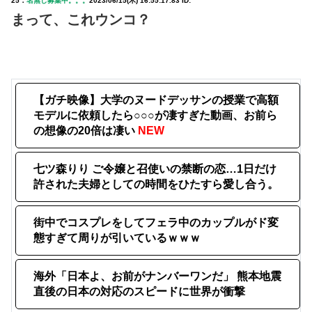
25：
名無し募集中。。。
2023/06/15(木) 16:55:17.83 ID:
まって、これウンコ？
【ガチ映像】大学のヌードデッサンの授業で高額
モデルに依頼したら○○○が凄すぎた動画、お前ら
の想像の20倍は凄い
NEW
七ツ森りり ご令嬢と召使いの禁断の恋…1日だけ
許された夫婦としての時間をひたすら愛し合う。
街中でコスプレをしてフェラ中のカップルがド変
態すぎて周りが引いているｗｗｗ
海外「日本よ、お前がナンバーワンだ」 熊本地震
直後の日本の対応のスピードに世界が衝撃