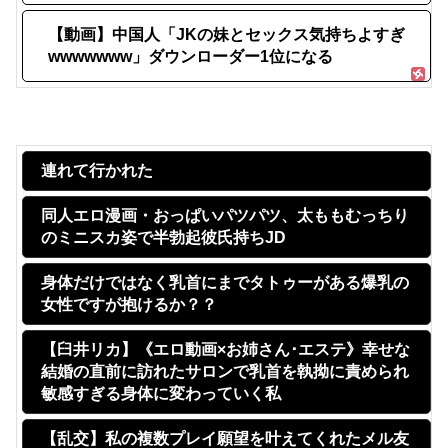
【動画】中国人「JKの妹とセックス気持ちよすぎ
wwwwwww」ダウンローダー1位になる
連れて行かれた
同人エロ漫画・おっぱいパツパツ、太ももむっちり
のミニスカ姿で半勃起彼氏持ちJD
身体だけではなく乳首にまでタトゥーがある爆乳の
女性ですが抱けるか？？
【臼井リカ】《エロ動画×お姉さん･エステ》幸せな
結婚の直前に訪れたサロンで乳首を執拗に責められ
敏感すぎる身体に変わっていく私
【乱交】私の複数プレイ願望を叶えてくれたメル友