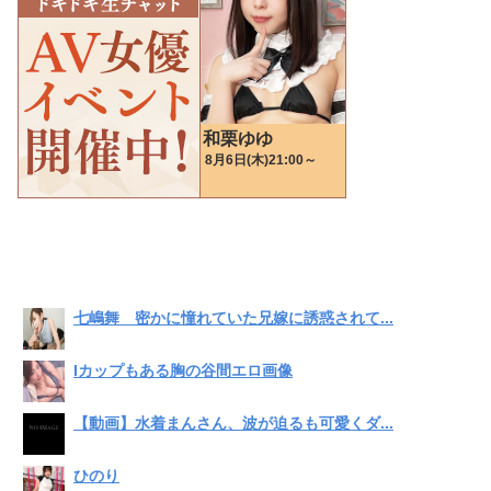
七嶋舞 密かに憧れていた兄嫁に誘惑されて...
Iカップもある胸の谷間エロ画像
【動画】水着まんさん、波が迫るも可愛くダ...
ひのり