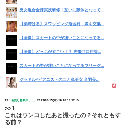
男女混合全裸実技研修！互いに献体となって...
【柴崎はる】スワッピング淫習村…嫁を交換...
【画像】スカートの中が凄いことになってる...
【画像】どっちがすごい！？ 声優井口裕香...
スカートの中が凄いことになってるフリーグ...
グラドル×ピアニストの二刀流美女 音羽美...
19：
名無し募集中。。。
2023/06/15(木) 16:10:13.92 ID:
>>1
これはウンコしたあと撮ったの？それともす
る前？