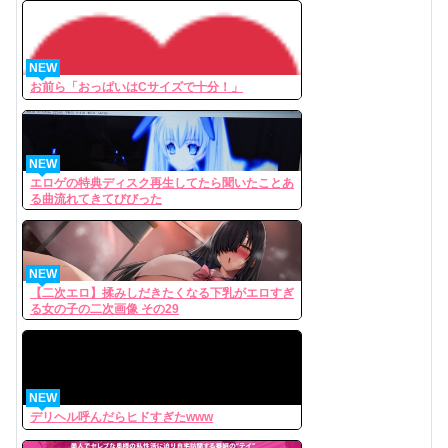
NEW
お前ら「おっぱいはCサイズで十分！」
NEW
エロゲの特典ディスク再生してたら聞いたことあ
る曲流れてきてびびった
NEW
【二次エロ】揉みしだきたくなる下乳がエロすぎ
る女の子の二次画像 その29
NEW
デリヘル呼んだらヒドすぎたwww