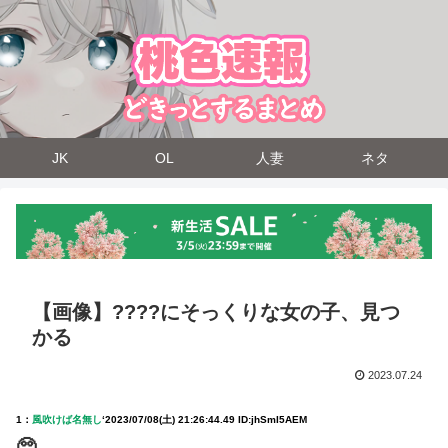
JK
OL
人妻
ネタ
【画像】????にそっくりな女の子、見つ
かる
2023.07.24
1：
風吹けば名無し
‘
2023/07/08(土) 21:26:44.49 ID:jhSmI5AEM
🥺