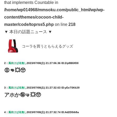
that implements Countable in
/home/wp014968/mmsoku.com/public_html/wp/wp-
content/themes/cocoon-child-
master/code/toprss5.php
on line
218
▼ 本日の話題ニュース ▼
コーラを買うともらえるグッズ
2：
風吹けば名無し
2023/07/08(土) 21:27:06.36 ID:2/p9BGfO0
😡👊💥🥺
3：
風吹けば名無し
2023/07/08(土) 21:27:32.63 ID:yEe7SK4J0
アホか🤪🤜💥🥺
4：
風吹けば名無し
2023/07/08(土) 21:27:32.74 ID:Ad2DSth9a