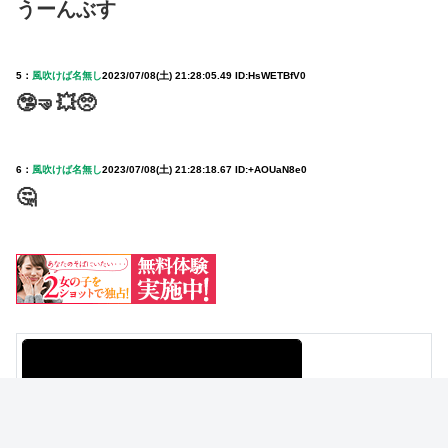
うーんぶす
5：
風吹けば名無し
2023/07/08(土) 21:28:05.49 ID:HsWETBfV0
🤥🤜💥🥺
6：
風吹けば名無し
2023/07/08(土) 21:28:18.67 ID:+AOUaN8e0
🤔
NEW
佐藤仁美 グラビア水着画像 30枚