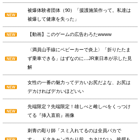
被爆体験者団体（90）「援護施策作って。私達は
NEW
被爆して健康を失った」
【動画】このゲームの広告わろたwwww
NEW
〈満員山手線にベビーカーで炎上〉「折りたたま
ず乗車できる」はずなのに…JR東日本が示した見
NEW
解
女性の一番の魅力ってデカいお尻だよな、お尻は
NEW
デカければデカいほどいい
先端限定？先端限定！雄しべと雌しべをくっつけ
NEW
てる『挿入直前』画像
刺青の彫り師「スミ入れてるのは全員バカで
す」 ドタキャン当たり前、カネはない、挨拶も
NEW