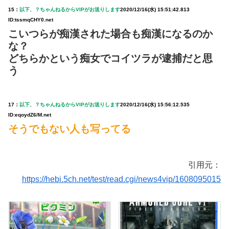
15：
以下、？ちゃんねるからVIPがお送りします
2020/12/16(水) 15:51:42.813
ID:tssmqCHY0.net
こいつらが痴漢された場合も痴漢になるのか
な？
どちらかという痴女でコイツラが逮捕だと思
う
17：
以下、？ちゃんねるからVIPがお送りします
2020/12/16(水) 15:56:12.535
ID:eqoydZ6/M.net
そうでもない人も写ってる
引用元：
https://hebi.5ch.net/test/read.cgi/news4vip/1608095015