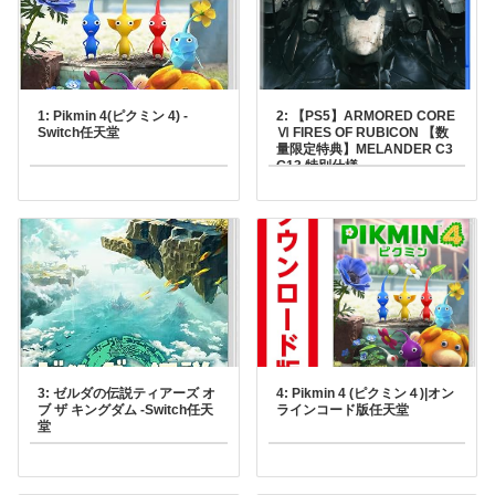
1: Pikmin 4(ピクミン 4) -
2: 【PS5】ARMORED CORE
Switch任天堂
Ⅵ FIRES OF RUBICON 【数
量限定特典】MELANDER C3
G13 特別仕様
「TENDERFOOT」 同梱フロ
ムソフトウェアPlayStation
5￥710871ポイント(1%)
3: ゼルダの伝説ティアーズ オ
4: Pikmin 4 (ピクミン４)|オン
ブ ザ キングダム -Switch任天
ラインコード版任天堂
堂