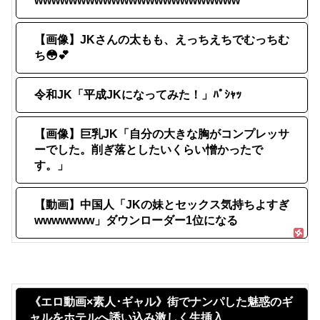
wwwwwwwwwwwwwwwwwwwwwwww
【画像】JKさんの太もも、えっちえちでむっちむ
ち😳💕
令和JK「平成JKになってみた！」ﾊﾟｼｬｯ
【画像】巨乳JK「自分の大きな胸がコンプレッサ
ーでした。削ぎ落としたいくらい憎かったで
す。」
【動画】中国人「JKの妹とセックス気持ちよすぎ
wwwwwww」ダウンローダー1位になる
《エロ動画×素人･ギャル》街でナンパした魅惑のギ
ャルをホテルへ誘い込み激しく生挿入