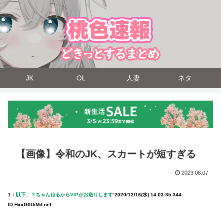
JK
OL
人妻
ネタ
【画像】令和のJK、スカートが短すぎる
2023.08.07
1：
以下、？ちゃんねるからVIPがお送りします
‘
2020/12/16(水) 14:03:35.344
ID:HxxG0UiMd.net