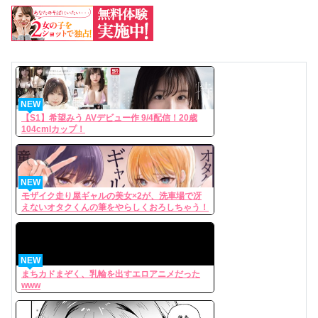
NEW
【S1】希望みう AVデビュー作 9/4配信！20歳
104cmIカップ！
NEW
モザイク走り屋ギャルの美女×2が、洗車場で冴
えないオタクくんの筆をやらしくおろしちゃう！
ｗｗｗ
NEW
まちカドまぞく、乳輪を出すエロアニメだった
www