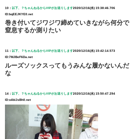
10：
以下、？ちゃんねるからVIPがお送りします
2020/12/16(水) 15:38:46.706
ID:bqEEJKYE0.net
巻き付いてジワジワ締めていきながら何分で
窒息するか測りたい
11：
以下、？ちゃんねるからVIPがお送りします
2020/12/16(水) 15:42:14.573
ID:7MJBeF6Da.net
ルーズソックスってもうみんな履かないんだ
な
14：
以下、？ちゃんねるからVIPがお送りします
2020/12/16(水) 15:50:47.294
ID:o4blJsBh0.net