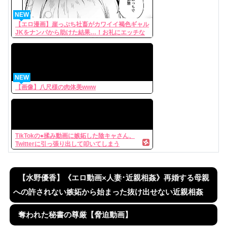
NEW
【エロ漫画】崖っぷち社畜がカワイイ褐色ギャル
JKをナンパから助けた結果…！お礼にエッチな
マッサージからの甘々の純愛交尾…！
NEW
【画像】八尺様の肉体美www
TikTokの●揉み動画に嫉妬した陰キャさん、
Twitterに引っ張り出して叩いてしまう
【水野優香】《エロ動画×人妻･近親相姦》再婚する母親
への許されない嫉妬から始まった抜け出せない近親相姦
奪われた秘書の尊厳【脅迫動画】