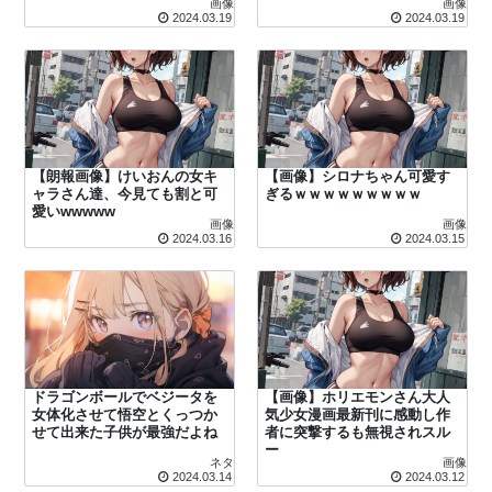
画像
画像
2024.03.19
2024.03.19
【朗報画像】けいおんの女キ
【画像】シロナちゃん可愛す
ャラさん達、今見ても割と可
ぎるｗｗｗｗｗｗｗｗｗ
愛いwwwww
画像
画像
2024.03.16
2024.03.15
ドラゴンボールでベジータを
【画像】ホリエモンさん大人
女体化させて悟空とくっつか
気少女漫画最新刊に感動し作
せて出来た子供が最強だよね
者に突撃するも無視されスル
ー
ネタ
画像
2024.03.14
2024.03.12