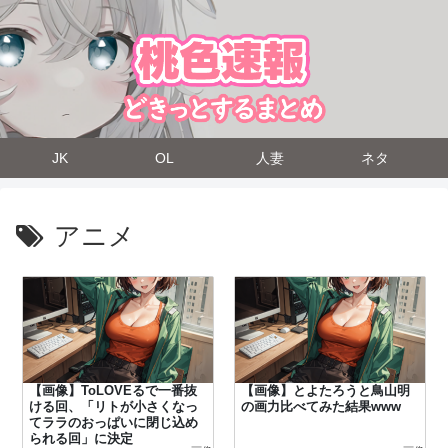
JK
OL
人妻
ネタ
アニメ
【画像】ToLOVEるで一番抜
【画像】とよたろうと鳥山明
ける回、「リトが小さくなっ
の画力比べてみた結果www
てララのおっぱいに閉じ込め
られる回」に決定