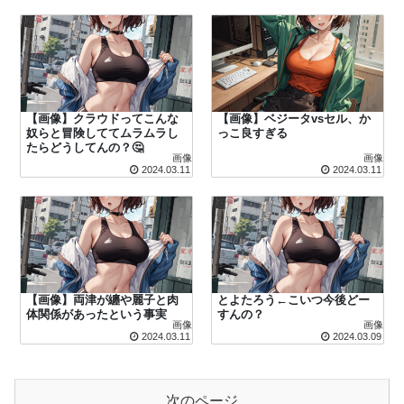
【画像】クラウドってこんな
【画像】ベジータvsセル、か
奴らと冒険しててムラムラし
っこ良すぎる
たらどうしてんの？🤔
画像
画像
2024.03.11
2024.03.11
【画像】両津が纏や麗子と肉
とよたろう←こいつ今後どー
体関係があったという事実
すんの？
画像
画像
2024.03.11
2024.03.09
次のページ