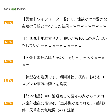
1003:
桃色
ID:RSS
【興奮】ワイフリーター君(21)、性欲がヤバ過ぎな
NEW
友達の母親とエ○チした結果ｗｗｗｗｗｗｗｗｗｗ
【ｼｺ画像】地味女さん、脱いだら100点のお◯ぱい
NEW
をしていたｗｗｗｗｗｗｗｗｗｗｗ
【画像】海外の陰キャJK、ありっちゃありｗｗｗ
NEW
ｗｗ
「神聖なる場所です」靖国神社、境内におけるコ
NEW
スプレや軍装の禁止を発表
【熊本地震】車中泊避難して留守の家からエアコ
ン室外機盗む 警察に「室外機が盗まれた」相談数
NEW
件 天草市の無職男（47）逮捕