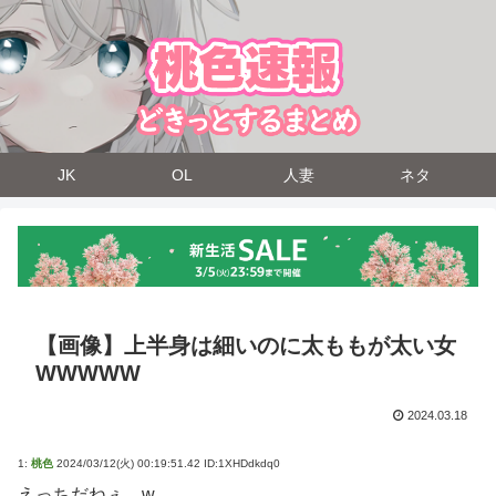
JK
OL
人妻
ネタ
【画像】上半身は細いのに太ももが太い女
WWWWW
2024.03.18
1:
桃色
2024/03/12(火) 00:19:51.42 ID:1XHDdkdq0
えっちだねぇ…w