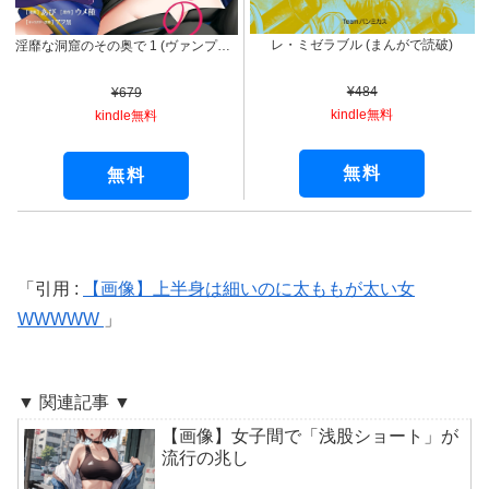
レ・ミゼラブル (まんがで読破)
淫靡な洞窟のその奥で 1 (ヴァンプコミックス)
¥484
¥679
kindle無料
kindle無料
無料
無料
引用 :
【画像】上半身は細いのに太ももが太い女
WWWWW
▼ 関連記事 ▼
【画像】女子間で「浅股ショート」が
流行の兆し