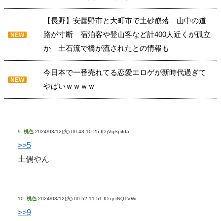
【長野】安曇野市と大町市で土砂崩落 山中の道
路が寸断 宿泊客や登山客など計400人近くが孤立
NEW
か 土石流で橋が流されたとの情報も
今日本で一番売れてる恋愛エロゲが新時代過ぎて
NEW
やばいｗｗｗｗ
9:
桃色
2024/03/12(火) 00:43:10.25 ID:jVqSpiIda
>>5
土偶やん
10:
桃色
2024/03/12(火) 00:52:11.51 ID:qcrNQ1VWr
>>9