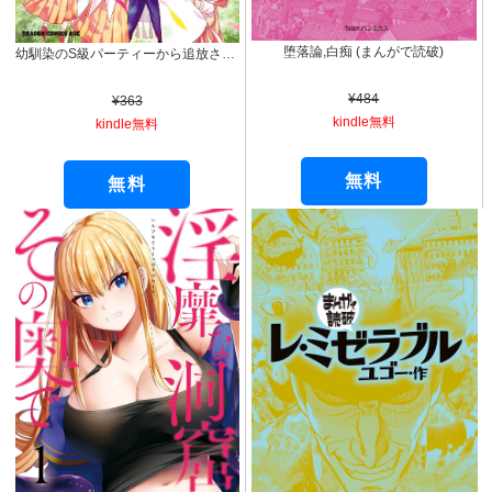
堕落論,白痴 (まんがで読破)
幼馴染のS級パーティーから追放された聖獣使い。万能支援魔法と仲間を増やして最強へ！ 1 (ドラゴンコミックスエイジ)
¥484
¥363
kindle無料
kindle無料
無料
無料