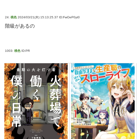
24:
桃色
2024/03/21(木) 15:13:25.37 ID:FwOeP0yt0
階級があるの
1003:
桃色
ID:PR