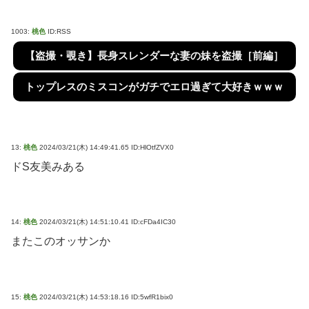
1003:
桃色
ID:RSS
【盗撮・覗き】長身スレンダーな妻の妹を盗撮［前編］
トップレスのミスコンがガチでエロ過ぎて大好きｗｗｗ
13:
桃色
2024/03/21(木) 14:49:41.65 ID:HlOtfZVX0
ドS友美みある
14:
桃色
2024/03/21(木) 14:51:10.41 ID:cFDa4IC30
またこのオッサンか
15:
桃色
2024/03/21(木) 14:53:18.16 ID:5wfR1bix0