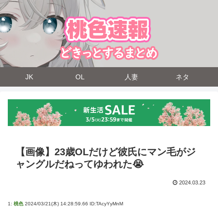
JK
OL
人妻
ネタ
【画像】23歳OLだけど彼氏にマン毛がジ
ャングルだねってゆわれた😭
2024.03.23
1:
桃色
2024/03/21(木) 14:28:59.66 ID:TAcyYyMnM