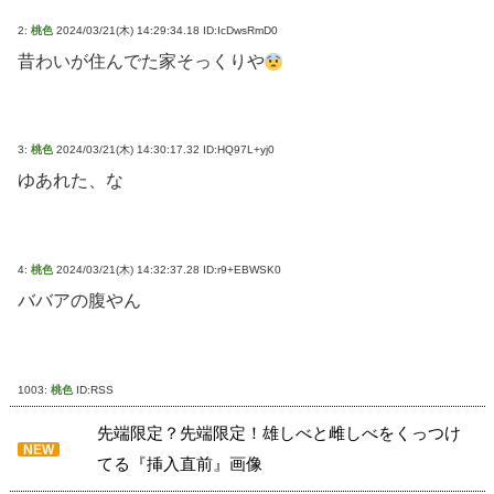
2:
桃色
2024/03/21(木) 14:29:34.18 ID:IcDwsRmD0
昔わいが住んでた家そっくりや
3:
桃色
2024/03/21(木) 14:30:17.32 ID:HQ97L+yj0
ゆあれた、な
4:
桃色
2024/03/21(木) 14:32:37.28 ID:r9+EBWSK0
ババアの腹やん
1003:
桃色
ID:RSS
先端限定？先端限定！雄しべと雌しべをくっつけ
NEW
てる『挿入直前』画像