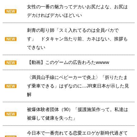
女性の一番の魅力ってデカいお尻だよな、お尻は
NEW
デカければデカいほどいい
刺青の彫り師「スミ入れてるのは全員バカで
す」 ドタキャン当たり前、カネはない、挨拶も
NEW
できない
【動画】このゲームの広告わろたwwww
NEW
〈満員山手線にベビーカーで炎上〉「折りたたま
ず乗車できる」はずなのに…JR東日本が示した見
NEW
解
被爆体験者団体（90）「援護施策作って。私達は
NEW
被爆して健康を失った」
今日本で一番売れてる恋愛エロゲが新時代過ぎて