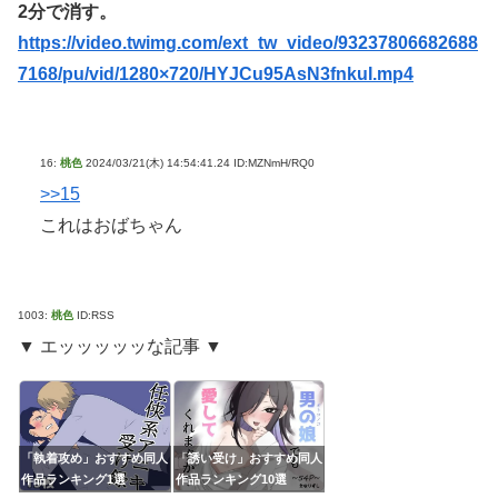
2分で消す。
https://video.twimg.com/ext_tw_video/93237806682688
7168/pu/vid/1280×720/HYJCu95AsN3fnkuI.mp4
16:
桃色
2024/03/21(木) 14:54:41.24 ID:MZNmH/RQ0
>>15
これはおばちゃん
1003:
桃色
ID:RSS
▼ エッッッッッな記事 ▼
「執着攻め」おすすめ同人
「誘い受け」おすすめ同人
作品ランキング1選
作品ランキング10選