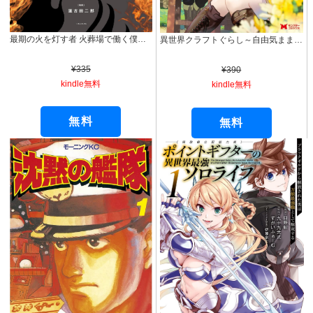
最期の火を灯す者 火葬場で働く僕の日常 (バンブーコミックス エッセイセレクション)
異世界クラフトぐらし～自由気ままな生産職のほのぼのスローライフ～（コミック） ： 1 (モンスターコミックス)
¥335
¥390
kindle無料
kindle無料
無料
無料