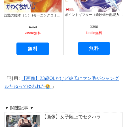
ポイントギフター《経験値分配能力者》の異世界最強ソロライフ ～ブラックギルドから解放された男は万能最強職として無双する～（コミック） ： 1 (モンスターコミックス)
沈黙の艦隊（１） (モーニングコミックス)
¥390
¥759
kindle無料
kindle無料
無料
無料
引用 :
【画像】23歳OLだけど彼氏にマン毛がジャング
ルだねってゆわれた
▼ 関連記事 ▼
【画像】女子陸上でセクハラ