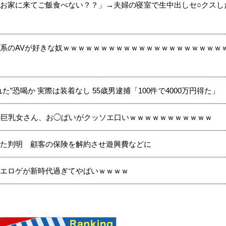
お家に来てご飯食べない？？」→夫婦の寝室で生中出しセ○クスし
系のAVが好きな奴ｗｗｗｗｗｗｗｗｗｗｗｗｗｗｗｗｗｗｗｗｗ
”恐喝か 実際は装着なし 55歳男逮捕「100件で4000万円得た」
の巨乳女さん、お◯ぱいがクッソエ口いｗｗｗｗｗｗｗｗｗｗｗ
た判明 顧客の保険を解約させ遊興費などに
エロゲが新時代過ぎてやばいｗｗｗｗ