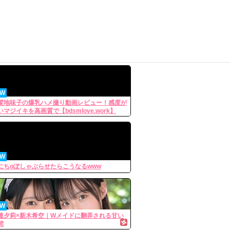
EW
髪地味子の爆乳ハメ撮り動画レビュー！感度が
いマジイキを高画質で【bdsmlove.work】
EW
にちoぽしゃぶらせたらこうなるwww
EW
達夕莉×新木希空｜Wメイドに翻弄される甘い
間