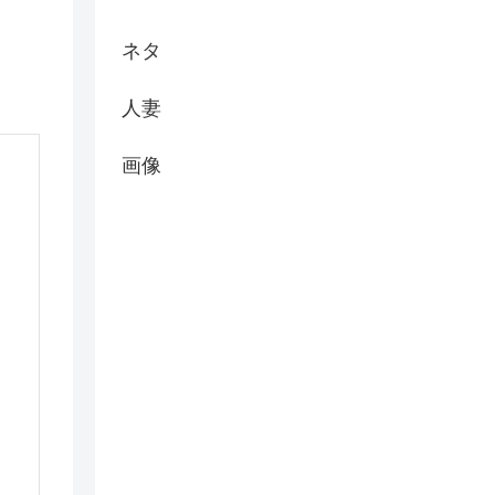
ネタ
人妻
画像