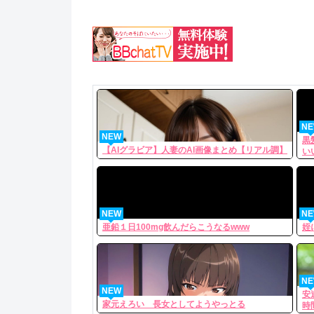
N
NEW
黒
【AIグラビア】人妻のAI画像まとめ【リアル調】
い
NEW
N
亜鉛１日100mg飲んだらこうなるwww
姪
N
NEW
安
家元えろい 長女としてようやっとる
時