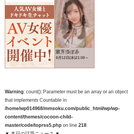
Warning
: count(): Parameter must be an array or an object
that implements Countable in
/home/wp014968/mmsoku.com/public_html/wp/wp-
content/themes/cocoon-child-
master/code/toprss5.php
on line
218
▼ 本日の話題ニュース ▼