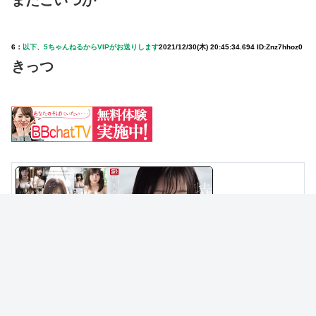
またこいつか
6：
以下、5ちゃんねるからVIPがお送りします
2021/12/30(木) 20:45:34.694 ID:Znz7hhoz0
きっつ
NEW
【S1】希望みう AVデビュー作 9/4配信！20歳
104cmIカップ！
NEW
モザイク走り屋ギャルの美女×2が、洗車場で冴
えないオタクくんの筆をやらしくおろしちゃう！