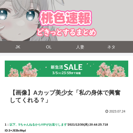
JK
OL
人妻
ネタ
【画像】Aカップ美少女「私の身体で興奮
してくれる？」
2023.07.24
1：
以下、5ちゃんねるからVIPがお送りします
‘
2021/12/30(木) 20:44:25.718
ID:3+JEBcMqd