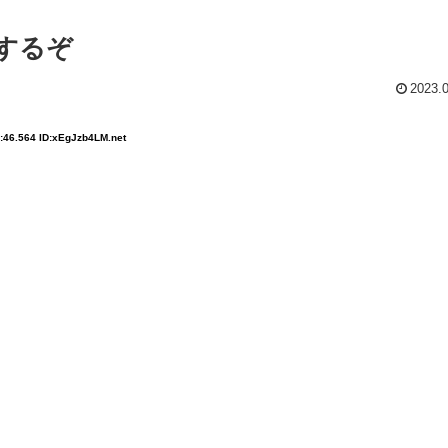
するぞ
2023.
:46.564 ID:xEgJzb4LM.net