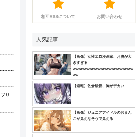
相互RSSについて
お問い合わせ
人気記事
【画像】女性エロ漫画家、お胸が大
きすぎる
wwwwwwwwwwwwwwwwwwwwww
ww
【速報】佐倉綾音、胸がデカい
…ブリ
【画像】ジュニアアイドルのおまん
こが見えなそうで見える