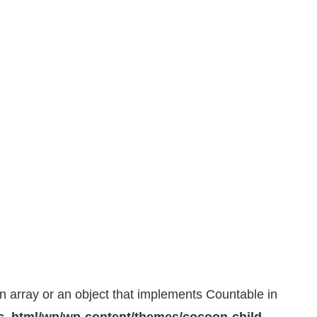
n array or an object that implements Countable in
_html/wp/wp-content/themes/cocoon-child-