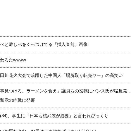
べと雌しべをくっつけてる『挿入直前』画像
わろたwwww
田川花火大会で暗躍した中国人「場所取り転売ヤー」の高笑い
事見つけろ。ラーメンを食え」議員らの投稿にバンス氏が猛反発
和党の内戦に発展
(84)、学生に『日本も核武装が必要』と言われびっくり