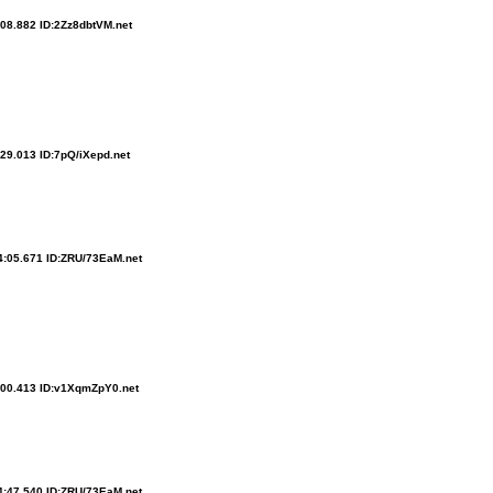
:08.882 ID:2Zz8dbtVM.net
29.013 ID:7pQ/iXepd.net
4:05.671 ID:ZRU/73EaM.net
:00.413 ID:v1XqmZpY0.net
4:47.540 ID:ZRU/73EaM.net