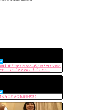
EW
画像】嫁「ごめんなさい…私この人のチンポに
けた」 ワイ「クククw」 夫「くそっ」
EW
ろんなエロさのお尻画像286