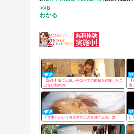
>>8
わかる
NEW
N
【論争】四つん這い手コキでの射精を経験したこ
【
とない奴www
負
NEW
N
ナマ中とかいう強者男性にのみ許される行為
い