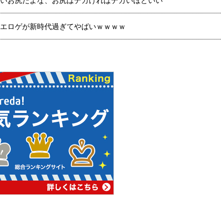
いお尻だよな、お尻はデカければデカいほどいい
エロゲが新時代過ぎてやばいｗｗｗｗ