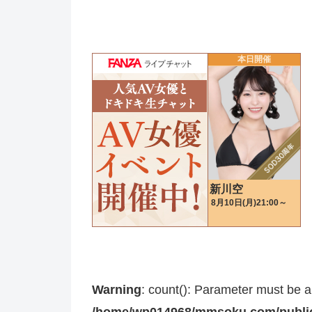
Warning
: count(): Parameter must be a
/home/wp014968/mmsoku.com/public