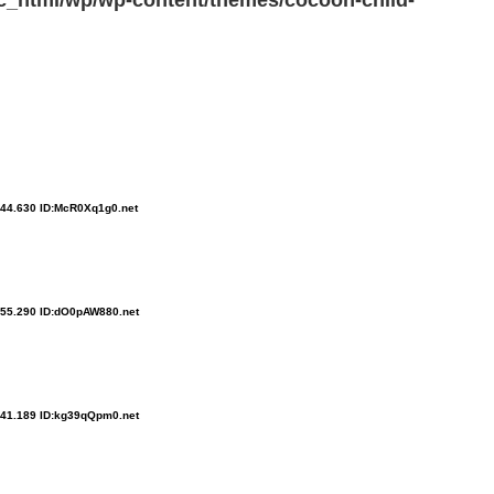
:44.630 ID:McR0Xq1g0.net
:55.290 ID:dO0pAW880.net
:41.189 ID:kg39qQpm0.net