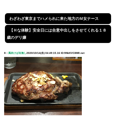
わざわざ東京までハメられに来た地方のＭ女ナース
【Ｈな体験】安全日には合意中出しをさせてくれる１８
歳のデリ嬢
8：
風吹けば名無し
2020/10/14(水) 04:49:15.16 ID:9NkKVC8M0.net