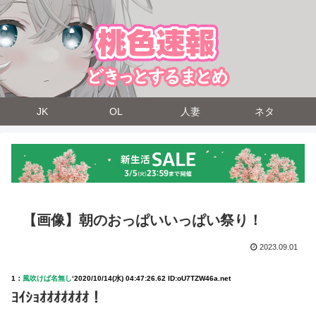
JK
OL
人妻
ネタ
【画像】朝のおっぱいいっぱい祭り！
2023.09.01
1：
風吹けば名無し
‘
2020/10/14(水) 04:47:26.62 ID:oU7TZW46a.net
ﾖｲｼｮｵｵｵｵｵｵｵ！